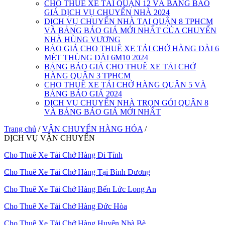
CHO THUÊ XE TẢI QUẬN 12 VÀ BẢNG BÁO
GIÁ DỊCH VỤ CHUYỂN NHÀ 2024
DỊCH VỤ CHUYỂN NHÀ TẠI QUẬN 8 TPHCM
VÀ BẢNG BÁO GIÁ MỚI NHẤT CỦA CHUYỂN
NHÀ HÙNG VƯƠNG
BÁO GIÁ CHO THUÊ XE TẢI CHỞ HÀNG DÀI 6
MÉT THÙNG DÀI 6M10 2024
BẢNG BÁO GIÁ CHO THUÊ XE TẢI CHỞ
HÀNG QUẬN 3 TPHCM
CHO THUÊ XE TẢI CHỞ HÀNG QUẬN 5 VÀ
BẢNG BÁO GIÁ 2024
DỊCH VỤ CHUYỂN NHÀ TRỌN GÓI QUẬN 8
VÀ BẢNG BÁO GIÁ MỚI NHẤT
Trang chủ
/
VẬN CHUYỂN HÀNG HÓA
/
DỊCH VỤ VẬN CHUYỂN
Cho Thuê Xe Tải Chở Hàng Đi Tỉnh
Cho Thuê Xe Tải Chở Hàng Tại Bình Dương
Cho Thuê Xe Tải Chở Hàng Bến Lức Long An
Cho Thuê Xe Tải Chở Hàng Đức Hòa
Cho Thuê Xe Tải Chở Hàng Huyện Nhà Bè