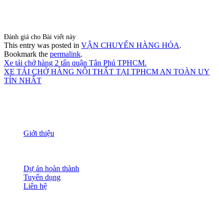
Đánh giá cho Bài viết này
This entry was posted in
VẬN CHUYỂN HÀNG HÓA
.
Bookmark the
permalink
.
Xe tải chở hàng 2 tấn quận Tân Phú TPHCM.
XE TẢI CHỞ HÀNG NỘI THẤT TẠI TPHCM AN TOÀN UY
TÍN NHẤT
THÔNG TIN
Giới thiệu
Nguồn nhân lực
Tầm nhìn sứ mạng
Đánh giá dịch vụ
Dự án hoàn thành
Tuyển dụng
Liên hệ
HỖ TRỢ KHÁCH HÀNG