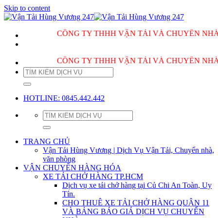
Skip to content
CÔNG TY THHH VẬN TẢI VÀ CHUYỂN NHÀ HÙNG 
CÔNG TY THHH VẬN TẢI VÀ CHUYỂN NHÀ HÙNG 
HOTLINE: 0845.442.442
TRANG CHỦ
Vận Tải Hùng Vương | Dịch Vụ Vận Tải, Chuyển nhà,
văn phòng
VẬN CHUYỂN HÀNG HÓA
XE TẢI CHỞ HÀNG TP.HCM
Dịch vụ xe tải chở hàng tại Củ Chi An Toàn, Uy
Tín.
CHO THUÊ XE TẢI CHỞ HÀNG QUẬN 11
VÀ BẢNG BÁO GIÁ DỊCH VỤ CHUYỂN