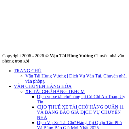
CÔNG TY THHH VẬN TẢI VÀ CHUYỂN NHÀ HÙNG
VƯƠNG
Đ/C: Số 48 Đường 50A – KP 9 Phường Tân Tạo – Quận Bình Tân
– TPHCM
MST: 0316324699
Hotline : 0845.442.442
Website : https://chuyennha247.vn
Gmail : chuyennha247.vn@gmail.com
Copyright 2006 - 2026 ©
Vận Tải Hùng Vương
Chuyển nhà văn
phòng trọn gói
TRANG CHỦ
Vận Tải Hùng Vương | Dịch Vụ Vận Tải, Chuyển nhà,
văn phòng
VẬN CHUYỂN HÀNG HÓA
XE TẢI CHỞ HÀNG TP.HCM
Dịch vụ xe tải chở hàng tại Củ Chi An Toàn, Uy
Tín.
CHO THUÊ XE TẢI CHỞ HÀNG QUẬN 11
VÀ BẢNG BÁO GIÁ DỊCH VỤ CHUYỂN
NHÀ
Dịch Vụ Xe Tải Chở Hàng Tại Quận Tân Phú
Và Bảng Báo Giá Mới Nhất 2025