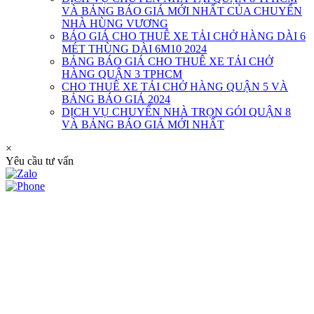
VÀ BẢNG BÁO GIÁ MỚI NHẤT CỦA CHUYỂN
NHÀ HÙNG VƯƠNG
BÁO GIÁ CHO THUÊ XE TẢI CHỞ HÀNG DÀI 6
MÉT THÙNG DÀI 6M10 2024
BẢNG BÁO GIÁ CHO THUÊ XE TẢI CHỞ
HÀNG QUẬN 3 TPHCM
CHO THUÊ XE TẢI CHỞ HÀNG QUẬN 5 VÀ
BẢNG BÁO GIÁ 2024
DỊCH VỤ CHUYỂN NHÀ TRỌN GÓI QUẬN 8
VÀ BẢNG BÁO GIÁ MỚI NHẤT
×
Yêu cầu tư vấn