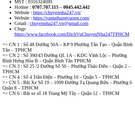
MST : 0316324699
Hotline :
0707.707.115 – 0845.442.442
Website :
https://chuyennha247.vn/
Website :
https://vantaihungvuong.com/
Gmail :
chuyennha247.vn@gmail.com
Chụp:
https://www.facebook.com/DichVuChuyenNha247TPHCM
=> CN 1 : Số 48 Đường 50A – KP 9 Phường Tân Tạo – Quận Bình
Tân – TPHCM
=> CN 2 : Số 390/43 Đường QL 1A – KDC Vĩnh Lộc – Phường
Bình Hưng Hòa B – Quận Bình Tân TPHCM
=> CN 3 : Số 25 /2 Đường Số 50 – Phường Thảo Điền – Quận 2 –
TPHCM
=> CN 4 : Số 4 Trần Điện – Phường 10 – Quận 5 – TPHCM
=> CN 5 : Bãi Xe Số 19 – 1099 Đường Tạ Quang Bửu – Phường 6
Quận 8 – TPHCM
=> CN 6 : Bãi xe số 18 Trung Mỹ Tây – Quận 12 – TPHCM