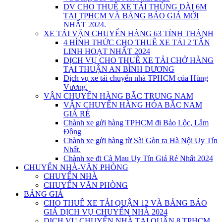
DV CHO THUÊ XE TẢI THÙNG DÀI 6M
TẠI TPHCM VÀ BẢNG BÁO GIÁ MỚI
NHẤT 2024.
XE TẢI VẬN CHUYỂN HÀNG 63 TỈNH THÀNH
4 HÌNH THỨC CHO THUÊ XE TẢI 2 TẤN
LINH HOẠT NHẤT 2024
DỊCH VỤ CHO THUÊ XE TẢI CHỞ HÀNG
TẠI THUẬN AN BÌNH DƯƠNG
Dịch vụ xe tải chuyển nhà TPHCM của Hùng
Vương.
VẬN CHUYỂN HÀNG BẮC TRUNG NAM
VẬN CHUYỂN HÀNG HÓA BẮC NAM
GIÁ RẺ
Chành xe gửi hàng TPHCM đi Bảo Lộc, Lâm
Đồng
Chành xe gửi hàng từ Sài Gòn ra Hà Nội Uy Tín
Nhất.
Chành xe đi Cà Mau Uy Tín Giá Rẻ Nhất 2024
CHUYỂN NHÀ-VĂN PHÒNG
CHUYỂN NHÀ
CHUYỂN VĂN PHÒNG
BẢNG GIÁ
CHO THUÊ XE TẢI QUẬN 12 VÀ BẢNG BÁO
GIÁ DỊCH VỤ CHUYỂN NHÀ 2024
DỊCH VỤ CHUYỂN NHÀ TẠI QUẬN 8 TPHCM