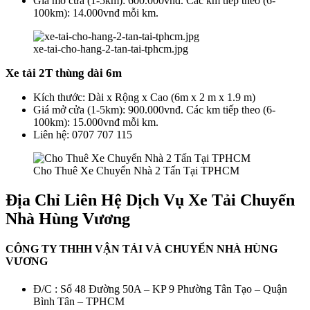
Giá mở cửa (1-5km): 600.000vnđ. Các km tiếp theo (6-
100km): 14.000vnđ mỗi km.
xe-tai-cho-hang-2-tan-tai-tphcm.jpg
Xe tải 2T thùng dài 6m
Kích thước: Dài x Rộng x Cao (6m x 2 m x 1.9 m)
Giá mở cửa (1-5km): 900.000vnđ. Các km tiếp theo (6-
100km): 15.000vnđ mỗi km.
Liên hệ: 0707 707 115
Cho Thuê Xe Chuyển Nhà 2 Tấn Tại TPHCM
Địa Chỉ Liên Hệ Dịch Vụ Xe Tải Chuyển
Nhà Hùng Vương
CÔNG TY THHH VẬN TẢI VÀ CHUYỂN NHÀ HÙNG
VƯƠNG
Đ/C : Số 48 Đường 50A – KP 9 Phường Tân Tạo – Quận
Bình Tân – TPHCM