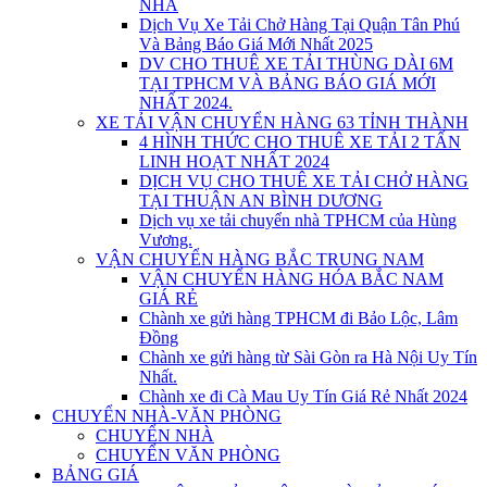
NHÀ
Dịch Vụ Xe Tải Chở Hàng Tại Quận Tân Phú
Và Bảng Báo Giá Mới Nhất 2025
DV CHO THUÊ XE TẢI THÙNG DÀI 6M
TẠI TPHCM VÀ BẢNG BÁO GIÁ MỚI
NHẤT 2024.
XE TẢI VẬN CHUYỂN HÀNG 63 TỈNH THÀNH
4 HÌNH THỨC CHO THUÊ XE TẢI 2 TẤN
LINH HOẠT NHẤT 2024
DỊCH VỤ CHO THUÊ XE TẢI CHỞ HÀNG
TẠI THUẬN AN BÌNH DƯƠNG
Dịch vụ xe tải chuyển nhà TPHCM của Hùng
Vương.
VẬN CHUYỂN HÀNG BẮC TRUNG NAM
VẬN CHUYỂN HÀNG HÓA BẮC NAM
GIÁ RẺ
Chành xe gửi hàng TPHCM đi Bảo Lộc, Lâm
Đồng
Chành xe gửi hàng từ Sài Gòn ra Hà Nội Uy Tín
Nhất.
Chành xe đi Cà Mau Uy Tín Giá Rẻ Nhất 2024
CHUYỂN NHÀ-VĂN PHÒNG
CHUYỂN NHÀ
CHUYỂN VĂN PHÒNG
BẢNG GIÁ