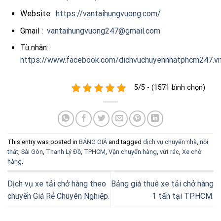
Website:
https://vantaihungvuong.com/
Gmail :
vantaihungvuong247@gmail.com
Tù nhân:
https://www.facebook.com/dichvuchuyennhatphcm247.v
5/5 - (1571 bình chọn)
This entry was posted in
BẢNG GIÁ
and tagged
dịch vụ chuyển nhà
,
nội
thất
,
Sài Gòn
,
Thanh Lý Đồ
,
TPHCM
,
Vận chuyển hàng
,
vứt rác
,
Xe chở
hàng
.
Dịch vụ xe tải chở hàng theo
Bảng giá thuê xe tải chở hàng
chuyến Giá Rẻ Chuyên Nghiệp.
1 tấn tại TPHCM.