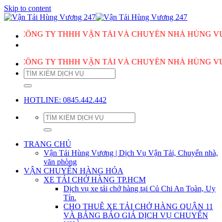
Skip to content
G TY THHH VẬN TẢI VÀ CHUYỂN NHÀ HÙNG VƯƠNG PHỤ
G TY THHH VẬN TẢI VÀ CHUYỂN NHÀ HÙNG VƯƠNG PHỤ
HOTLINE: 0845.442.442
TRANG CHỦ
Vận Tải Hùng Vương | Dịch Vụ Vận Tải, Chuyển nhà,
văn phòng
VẬN CHUYỂN HÀNG HÓA
XE TẢI CHỞ HÀNG TP.HCM
Dịch vụ xe tải chở hàng tại Củ Chi An Toàn, Uy
Tín.
CHO THUÊ XE TẢI CHỞ HÀNG QUẬN 11
VÀ BẢNG BÁO GIÁ DỊCH VỤ CHUYỂN