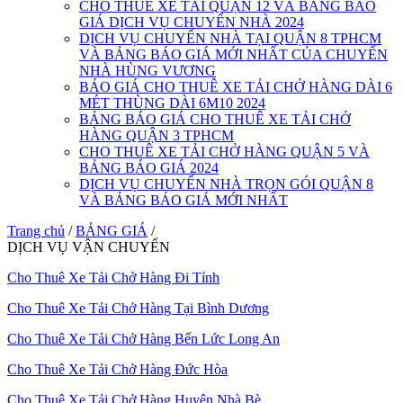
CHO THUÊ XE TẢI QUẬN 12 VÀ BẢNG BÁO
GIÁ DỊCH VỤ CHUYỂN NHÀ 2024
DỊCH VỤ CHUYỂN NHÀ TẠI QUẬN 8 TPHCM
VÀ BẢNG BÁO GIÁ MỚI NHẤT CỦA CHUYỂN
NHÀ HÙNG VƯƠNG
BÁO GIÁ CHO THUÊ XE TẢI CHỞ HÀNG DÀI 6
MÉT THÙNG DÀI 6M10 2024
BẢNG BÁO GIÁ CHO THUÊ XE TẢI CHỞ
HÀNG QUẬN 3 TPHCM
CHO THUÊ XE TẢI CHỞ HÀNG QUẬN 5 VÀ
BẢNG BÁO GIÁ 2024
DỊCH VỤ CHUYỂN NHÀ TRỌN GÓI QUẬN 8
VÀ BẢNG BÁO GIÁ MỚI NHẤT
Trang chủ
/
BẢNG GIÁ
/
DỊCH VỤ VẬN CHUYỂN
Cho Thuê Xe Tải Chở Hàng Đi Tỉnh
Cho Thuê Xe Tải Chở Hàng Tại Bình Dương
Cho Thuê Xe Tải Chở Hàng Bến Lức Long An
Cho Thuê Xe Tải Chở Hàng Đức Hòa
Cho Thuê Xe Tải Chở Hàng Huyện Nhà Bè