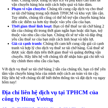
toàn. Chúng được trang bị tiện ích và phụ kiện cần thiết để
vận chuyển hàng hóa một cách hiệu quả và bảo đảm.
Phạm vi vận chuyển:
Chúng tôi cung cấp dịch vụ cho thuê
xe tải chở hàng trong nội thành TPHCM và khu vực lân cận.
Tuy nhiên, chúng tôi cũng có thể hỗ trợ vận chuyển hàng hóa
đến các điểm xa hơn tùy thuộc vào yêu cầu của bạn.
Thời gian thuê linh hoạt:
Bạn có thể thuê xe tải chở hàng 2
tấn của chúng tôi trong thời gian ngắn hạn hoặc dài hạn, tuỳ
thuộc vào nhu cầu của bạn. Chúng tôi sẽ tư vấn và đáp ứng
yêu cầu thuê xe của bạn một cách linh hoạt và tiện lợi.
Giá cả cạnh tranh:
Chúng tôi cam kết cung cấp giá cả cạnh
tranh và hợp lý cho dịch vụ thuê xe tải chở hàng. Giá thuê sẽ
được xác định dựa trên thời gian thuê và quãng đường vận
chuyển. Hãy liên hệ với chúng tôi để nhận báo giá chi tiết và
tùy chỉnh theo nhu cầu của bạn.
Với dịch vụ thuê xe tải chở hàng 2 tấn của chúng tôi, bạn có thể yên
tâm vận chuyển hàng hóa của mình một cách an toàn và tin cậy.
Hãy liên hệ với chúng tôi để biết thêm thông tin và đặt dịch vụ ngay
hôm nay!
Địa chỉ liên hệ dịch vụ tại TPHCM của
công ty Hùng Vương