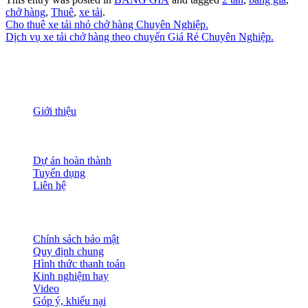
chở hàng
,
Thuê
,
xe tải
.
Cho thuê xe tải nhỏ chở hàng Chuyên Nghiệp.
Dịch vụ xe tải chở hàng theo chuyến Giá Rẻ Chuyên Nghiệp.
THÔNG TIN
Giới thiệu
Nguồn nhân lực
Tầm nhìn sứ mạng
Đánh giá dịch vụ
Dự án hoàn thành
Tuyển dụng
Liên hệ
HỖ TRỢ KHÁCH HÀNG
Chính sách bảo mật
Quy định chung
Hình thức thanh toán
Kinh nghiệm hay
Video
Góp ý, khiếu nại