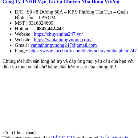
Công Ty TNHH Vận Tải Và Chuyển Nhà Hùng Vương
Đ/C : Số 48 Đường 50A – KP 9 Phường Tân Tạo – Quận
Bình Tân – TPHCM
MST : 0316324699
Hotline :
– 0845.442.442
Website :
https://chuyennha247.vn/
Website :
https://vantaihungvuong.com/
Gmail :
vantaihungvuong247@gmail.com
Fange:
https://www.facebook.com/dichvuchuyennhatphcm247
Chúng tôi luôn sẵn lòng hỗ trợ và đáp ứng mọi yêu cầu của bạn với
dịch vụ thuê xe tải chở hàng chất lượng cao của chúng tôi!
5/5 - (1 bình chọn)
This entry was posted in
BẢNG GIÁ
and tagged
2 tấn
,
bảng giá
,