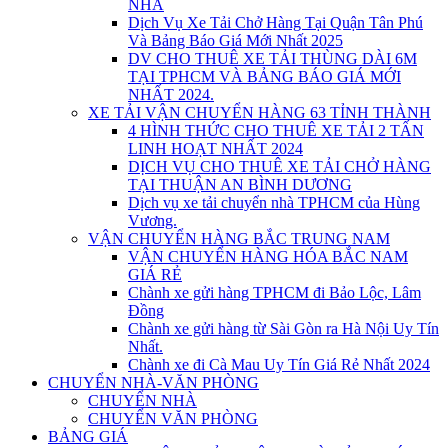
NHÀ
Dịch Vụ Xe Tải Chở Hàng Tại Quận Tân Phú
Và Bảng Báo Giá Mới Nhất 2025
DV CHO THUÊ XE TẢI THÙNG DÀI 6M
TẠI TPHCM VÀ BẢNG BÁO GIÁ MỚI
NHẤT 2024.
XE TẢI VẬN CHUYỂN HÀNG 63 TỈNH THÀNH
4 HÌNH THỨC CHO THUÊ XE TẢI 2 TẤN
LINH HOẠT NHẤT 2024
DỊCH VỤ CHO THUÊ XE TẢI CHỞ HÀNG
TẠI THUẬN AN BÌNH DƯƠNG
Dịch vụ xe tải chuyển nhà TPHCM của Hùng
Vương.
VẬN CHUYỂN HÀNG BẮC TRUNG NAM
VẬN CHUYỂN HÀNG HÓA BẮC NAM
GIÁ RẺ
Chành xe gửi hàng TPHCM đi Bảo Lộc, Lâm
Đồng
Chành xe gửi hàng từ Sài Gòn ra Hà Nội Uy Tín
Nhất.
Chành xe đi Cà Mau Uy Tín Giá Rẻ Nhất 2024
CHUYỂN NHÀ-VĂN PHÒNG
CHUYỂN NHÀ
CHUYỂN VĂN PHÒNG
BẢNG GIÁ