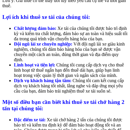
Lưu ý: Giá thuê có thể thay đổi tùy theo yêu cầu cụ thể và thời gian
thuê.
Lợi ích khi thuê xe tải của chúng tôi:
Chất lượng đảm bảo:
Xe tải của chúng tôi được bảo trì định
kỳ và kiểm tra chất lượng, đảm bảo sự an toàn và hiệu suất tối
đa trong quá trình vận chuyển hàng hóa của bạn.
Đội ngũ lái xe chuyên nghiệp:
Với đội ngũ lái xe giàu kinh
nghiệm, chúng tôi đảm bảo hàng hóa của bạn sẽ được vận
chuyển một cách an toàn, đúng thời gian và địa điểm quy
định.
Linh hoạt và tiện lợi:
Chúng tôi cung cấp dịch vụ cho thuê
linh hoạt từ thuê ngắn hạn đến thuê dài hạn, giúp bạn linh
hoạt trong việc quản lý thời gian và ngân sách của mình.
Dịch vụ khách hàng tận tâm:
Chúng tôi cam kết cung cấp
dịch vụ khách hàng tốt nhất, lắng nghe và đáp ứng mọi yêu
cầu của bạn, đảm bảo trải nghiệm thuê xe tải suôn sẻ.
Một số điều bạn cần biết khi thuê xe tải chở hàng 2
tấn tại chúng tôi:
Đặc điểm xe tải:
Xe tải chở hàng 2 tấn của chúng tôi được
bảo trì và kiểm tra định kỳ để đảm bảo hoạt động tốt và an