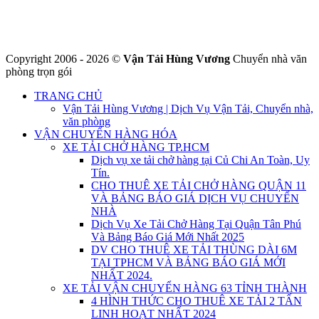
Website : https://chuyennha247.vn
Gmail : chuyennha247.vn@gmail.com
Copyright 2006 - 2026 ©
Vận Tải Hùng Vương
Chuyển nhà văn
phòng trọn gói
TRANG CHỦ
Vận Tải Hùng Vương | Dịch Vụ Vận Tải, Chuyển nhà,
văn phòng
VẬN CHUYỂN HÀNG HÓA
XE TẢI CHỞ HÀNG TP.HCM
Dịch vụ xe tải chở hàng tại Củ Chi An Toàn, Uy
Tín.
CHO THUÊ XE TẢI CHỞ HÀNG QUẬN 11
VÀ BẢNG BÁO GIÁ DỊCH VỤ CHUYỂN
NHÀ
Dịch Vụ Xe Tải Chở Hàng Tại Quận Tân Phú
Và Bảng Báo Giá Mới Nhất 2025
DV CHO THUÊ XE TẢI THÙNG DÀI 6M
TẠI TPHCM VÀ BẢNG BÁO GIÁ MỚI
NHẤT 2024.
XE TẢI VẬN CHUYỂN HÀNG 63 TỈNH THÀNH
4 HÌNH THỨC CHO THUÊ XE TẢI 2 TẤN
LINH HOẠT NHẤT 2024