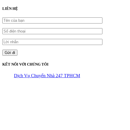
LIÊN HỆ
KẾT NỐI VỚI CHÚNG TÔI
Dịch Vụ Chuyển Nhà 247 TPHCM
CÔNG TY THHH VẬN TẢI VÀ CHUYỂN NHÀ HÙNG
VƯƠNG
Đ/C: Số 48 Đường 50A – KP 9 Phường Tân Tạo – Quận Bình Tân
– TPHCM
MST: 0316324699
Hotline : 0845.442.442