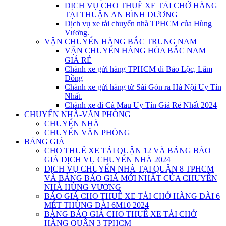
DỊCH VỤ CHO THUÊ XE TẢI CHỞ HÀNG
TẠI THUẬN AN BÌNH DƯƠNG
Dịch vụ xe tải chuyển nhà TPHCM của Hùng
Vương.
VẬN CHUYỂN HÀNG BẮC TRUNG NAM
VẬN CHUYỂN HÀNG HÓA BẮC NAM
GIÁ RẺ
Chành xe gửi hàng TPHCM đi Bảo Lộc, Lâm
Đồng
Chành xe gửi hàng từ Sài Gòn ra Hà Nội Uy Tín
Nhất.
Chành xe đi Cà Mau Uy Tín Giá Rẻ Nhất 2024
CHUYỂN NHÀ-VĂN PHÒNG
CHUYỂN NHÀ
CHUYỂN VĂN PHÒNG
BẢNG GIÁ
CHO THUÊ XE TẢI QUẬN 12 VÀ BẢNG BÁO
GIÁ DỊCH VỤ CHUYỂN NHÀ 2024
DỊCH VỤ CHUYỂN NHÀ TẠI QUẬN 8 TPHCM
VÀ BẢNG BÁO GIÁ MỚI NHẤT CỦA CHUYỂN
NHÀ HÙNG VƯƠNG
BÁO GIÁ CHO THUÊ XE TẢI CHỞ HÀNG DÀI 6
MÉT THÙNG DÀI 6M10 2024
BẢNG BÁO GIÁ CHO THUÊ XE TẢI CHỞ
HÀNG QUẬN 3 TPHCM