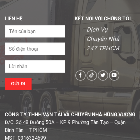
LIÊN HỆ
KẾT NỐI VỚI CHÚNG TÔI
Dịch Vụ
Chuyển Nhà
247 TPHCM
CÔNG TY THHH VẬN TẢI VÀ CHUYỂN NHÀ HÙNG VƯƠNG
Đ/C: Số 48 Đường 50A – KP 9 Phường Tân Tạo – Quận
Bình Tân – TPHCM
MST: 0316324699