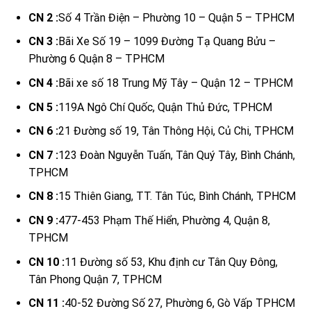
CN 2 :
Số 4 Trần Điện – Phường 10 – Quận 5 – TPHCM
CN 3 :
Bãi Xe Số 19 – 1099 Đường Tạ Quang Bửu –
Phường 6 Quận 8 – TPHCM
CN 4 :
Bãi xe số 18 Trung Mỹ Tây – Quận 12 – TPHCM
CN 5 :
119A Ngô Chí Quốc, Quận Thủ Đức, TPHCM
CN 6 :
21 Đường số 19, Tân Thông Hội, Củ Chi, TPHCM
CN 7 :
123 Đoàn Nguyễn Tuấn, Tân Quý Tây, Bình Chánh,
TPHCM
CN 8 :
15 Thiên Giang, TT. Tân Túc, Bình Chánh, TPHCM
CN 9 :
477-453 Phạm Thế Hiển, Phường 4, Quận 8,
TPHCM
CN 10 :
11 Đường số 53, Khu định cư Tân Quy Đông,
Tân Phong Quận 7, TPHCM
CN 11 :
40-52 Đường Số 27, Phường 6, Gò Vấp TPHCM