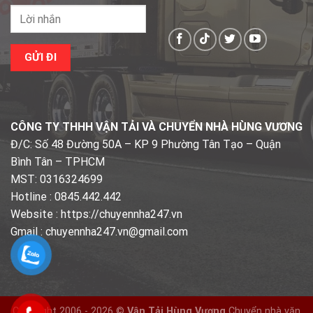
CÔNG TY THHH VẬN TẢI VÀ CHUYỂN NHÀ HÙNG VƯƠNG
Đ/C: Số 48 Đường 50A – KP 9 Phường Tân Tạo – Quận
Bình Tân – TPHCM
MST: 0316324699
Hotline : 0845.442.442
Website : https://chuyennha247.vn
Gmail : chuyennha247.vn@gmail.com
Copyright 2006 - 2026 ©
Vận Tải Hùng Vương
Chuyển nhà văn