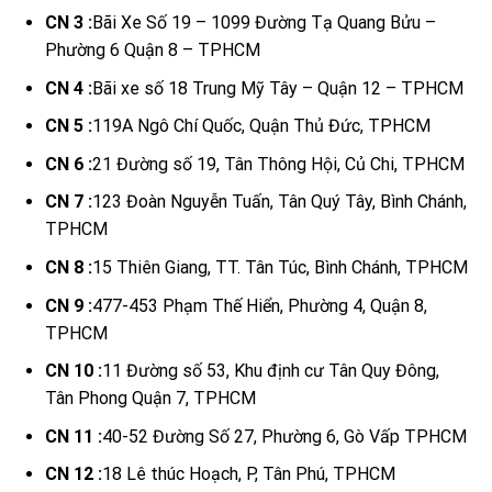
CN 3 :
Bãi Xe Số 19 – 1099 Đường Tạ Quang Bửu –
Phường 6 Quận 8 – TPHCM
CN 4 :
Bãi xe số 18 Trung Mỹ Tây – Quận 12 – TPHCM
CN 5 :
119A Ngô Chí Quốc, Quận Thủ Đức, TPHCM
CN 6 :
21 Đường số 19, Tân Thông Hội, Củ Chi, TPHCM
CN 7 :
123 Đoàn Nguyễn Tuấn, Tân Quý Tây, Bình Chánh,
TPHCM
CN 8 :
15 Thiên Giang, TT. Tân Túc, Bình Chánh, TPHCM
CN 9 :
477-453 Phạm Thế Hiển, Phường 4, Quận 8,
TPHCM
CN 10 :
11 Đường số 53, Khu định cư Tân Quy Đông,
Tân Phong Quận 7, TPHCM
CN 11 :
40-52 Đường Số 27, Phường 6, Gò Vấp TPHCM
CN 12 :
18 Lê thúc Hoạch, P, Tân Phú, TPHCM