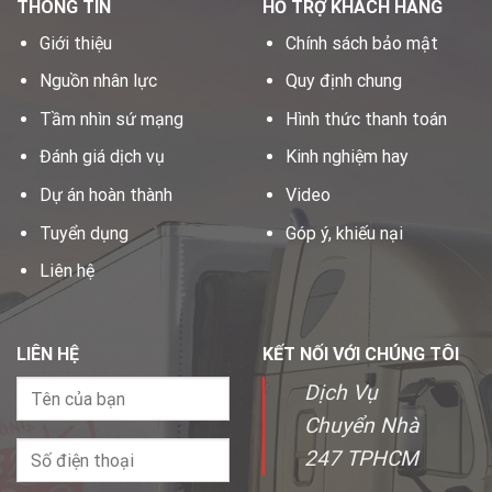
THÔNG TIN
HỖ TRỢ KHÁCH HÀNG
Giới thiệu
Chính sách bảo mật
Nguồn nhân lực
Quy định chung
Tầm nhìn sứ mạng
Hình thức thanh toán
Đánh giá dịch vụ
Kinh nghiệm hay
Dự án hoàn thành
Video
Tuyển dụng
Góp ý, khiếu nại
Liên hệ
LIÊN HỆ
KẾT NỐI VỚI CHÚNG TÔI
Dịch Vụ
Chuyển Nhà
247 TPHCM