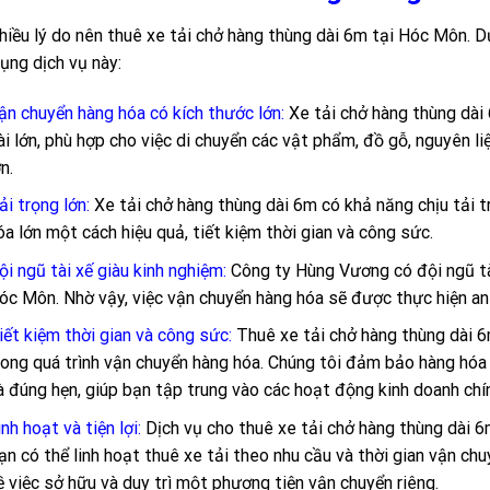
hiều lý do nên thuê xe tải chở hàng thùng dài 6m tại Hóc Môn. Dướ
ụng dịch vụ này:
ận chuyển hàng hóa có kích thước lớn:
Xe tải chở hàng thùng dài
ài lớn, phù hợp cho việc di chuyển các vật phẩm, đồ gỗ, nguyên l
ớn.
ải trọng lớn:
Xe tải chở hàng thùng dài 6m có khả năng chịu tải t
óa lớn một cách hiệu quả, tiết kiệm thời gian và công sức.
ội ngũ tài xế giàu kinh nghiệm:
Công ty Hùng Vương có đội ngũ tài
óc Môn. Nhờ vậy, việc vận chuyển hàng hóa sẽ được thực hiện an
iết kiệm thời gian và công sức:
Thuê xe tải chở hàng thùng dài 6
rong quá trình vận chuyển hàng hóa. Chúng tôi đảm bảo hàng hó
à đúng hẹn, giúp bạn tập trung vào các hoạt động kinh doanh chí
inh hoạt và tiện lợi:
Dịch vụ cho thuê xe tải chở hàng thùng dài 6m
ạn có thể linh hoạt thuê xe tải theo nhu cầu và thời gian vận ch
ề việc sở hữu và duy trì một phương tiện vận chuyển riêng.