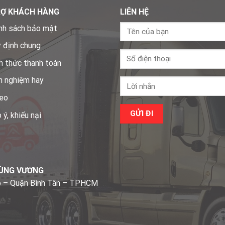
RỢ KHÁCH HÀNG
LIÊN HỆ
nh sách bảo mật
 định chung
h thức thanh toán
h nghiệm hay
eo
 ý, khiếu nại
HÙNG VƯƠNG
o – Quận Bình Tân – TPHCM