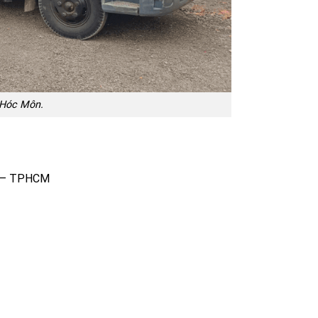
i Hóc Môn.
n – TPHCM