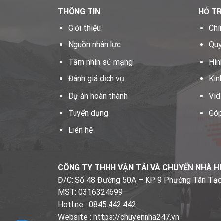
THÔNG TIN
HỖ T
Giới thiệu
Chí
Nguồn nhân lực
Quy
Tầm nhìn sứ mạng
Hìn
Đánh giá dịch vụ
Kin
Dự án hoàn thành
Vid
Tuyển dụng
Góp
Liên hệ
CÔNG TY THHH VẬN TẢI VÀ CHUYỂN NHÀ 
Đ/C: Số 48 Đường 50A – KP 9 Phường Tân Tạ
MST: 0316324699
Hotline : 0845.442.442
Website : https://chuyennha247.vn