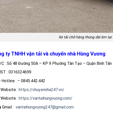
Xe tải chở hàng thùng dài 6m tạ
g ty TNHH vận tải và chuyển nhà Hùng Vương
/C : Số 48 Đường 50A – KP 9 Phường Tân Tạo – Quận Bình Tâ
ST : 0316324699
️ Hotline : – 0845.442.442
 Website:
https://chuyennha247.vn/
 Website:
https://vantaihungvuong.com/
 Gmail :
vantaihungvuong247@gmail.com