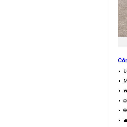
Côn
Đ
M
☎


