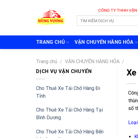
Skip
CÔNG TY THHH VẬN TẢI VÀ CHUYỂN
to
content
TRANG CHỦ
VẬN CHUYỂN HÀNG HÓA
Trang chủ
/
VẬN CHUYỂN HÀNG HÓA
/
Xe
DỊCH VỤ VẬN CHUYỂN
Cho Thuê Xe Tải Chở Hàng Đi
Công
Tỉnh
thùn
số t
Cho Thuê Xe Tải Chở Hàng Tại
Bình Dương
Loại
Cho Thuê Xe Tải Chở Hàng Bến
K