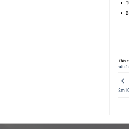
T
B
This e
vứt rá
2m10