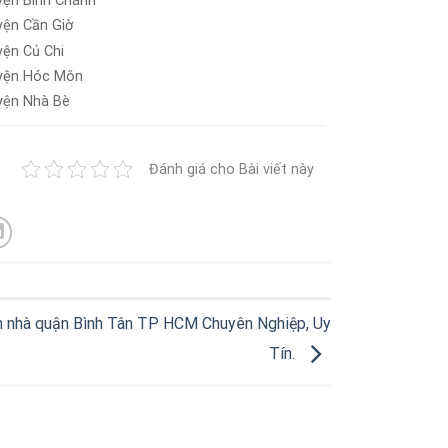
yện Bình Chánh
yện Cần Giờ
yện Củ Chi
yện Hóc Môn
yện Nhà Bè
Đánh giá cho Bài viết này
 nhà quận Bình Tân TP HCM Chuyên Nghiệp, Uy
Tín.