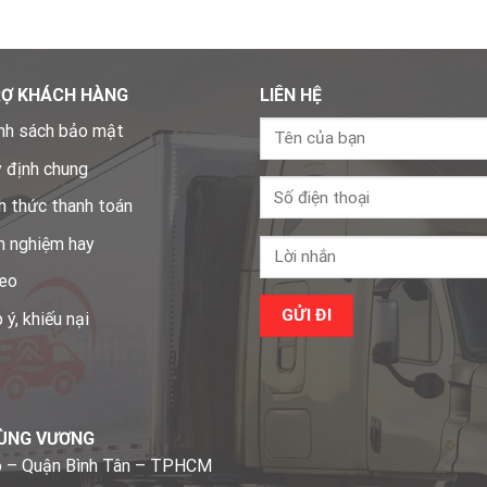
RỢ KHÁCH HÀNG
LIÊN HỆ
nh sách bảo mật
 định chung
h thức thanh toán
h nghiệm hay
eo
 ý, khiếu nại
HÙNG VƯƠNG
o – Quận Bình Tân – TPHCM