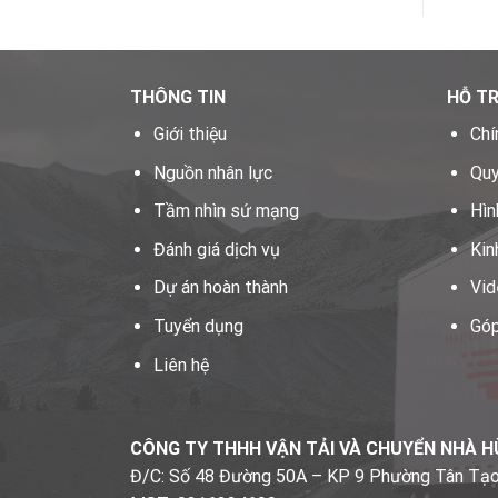
THÔNG TIN
HỖ T
Giới thiệu
Chí
Nguồn nhân lực
Quy
Tầm nhìn sứ mạng
Hìn
Đánh giá dịch vụ
Kin
Dự án hoàn thành
Vid
Tuyển dụng
Góp
Liên hệ
CÔNG TY THHH VẬN TẢI VÀ CHUYỂN NHÀ 
Đ/C: Số 48 Đường 50A – KP 9 Phường Tân Tạ