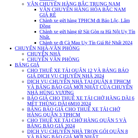
VẬN CHUYỂN HÀNG BẮC TRUNG NAM
VẬN CHUYỂN HÀNG HÓA BẮC NAM
GIÁ RẺ
Chành xe gửi hàng TPHCM đi Bảo Lộc, Lâm
Đồng
Chành xe gửi hàng từ Sài Gòn ra Hà Nội Uy Tín
Nhất.
Chành xe đi Cà Mau Uy Tín Giá Rẻ Nhất 2024
CHUYỂN NHÀ-VĂN PHÒNG
CHUYỂN NHÀ
CHUYỂN VĂN PHÒNG
BẢNG GIÁ
CHO THUÊ XE TẢI QUẬN 12 VÀ BẢNG BÁO
GIÁ DỊCH VỤ CHUYỂN NHÀ 2024
DỊCH VỤ CHUYỂN NHÀ TẠI QUẬN 8 TPHCM
VÀ BẢNG BÁO GIÁ MỚI NHẤT CỦA CHUYỂN
NHÀ HÙNG VƯƠNG
BÁO GIÁ CHO THUÊ XE TẢI CHỞ HÀNG DÀI 6
MÉT THÙNG DÀI 6M10 2024
BẢNG BÁO GIÁ CHO THUÊ XE TẢI CHỞ
HÀNG QUẬN 3 TPHCM
CHO THUÊ XE TẢI CHỞ HÀNG QUẬN 5 VÀ
BẢNG BÁO GIÁ 2024
DỊCH VỤ CHUYỂN NHÀ TRỌN GÓI QUẬN 8
VÀ BẢNG BÁO GIÁ MỚI NHẤT