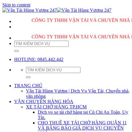
Skip to content
CÔNG TY THHH VẬN TẢI VÀ CHUYỂN NHÀ HÙNG V
CÔNG TY THHH VẬN TẢI VÀ CHUYỂN NHÀ HÙNG V
HOTLINE: 0845.442.442
TRANG CHỦ
Vận Tải Hùng Vương | Dịch Vụ Vận Tải, Chuyển nhà,
văn phòng
VẬN CHUYỂN HÀNG HÓA
XE TẢI CHỞ HÀNG TP.HCM
Dịch vụ xe tải chở hàng tại Củ Chi An Toàn, Uy
Tín.
CHO THUÊ XE TẢI CHỞ HÀNG QUẬN 11
VÀ BẢNG BÁO GIÁ DỊCH VỤ CHUYỂN