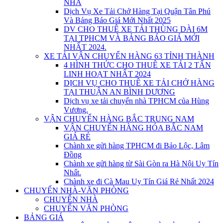
NHÀ
Dịch Vụ Xe Tải Chở Hàng Tại Quận Tân Phú
Và Bảng Báo Giá Mới Nhất 2025
DV CHO THUÊ XE TẢI THÙNG DÀI 6M
TẠI TPHCM VÀ BẢNG BÁO GIÁ MỚI
NHẤT 2024.
XE TẢI VẬN CHUYỂN HÀNG 63 TỈNH THÀNH
4 HÌNH THỨC CHO THUÊ XE TẢI 2 TẤN
LINH HOẠT NHẤT 2024
DỊCH VỤ CHO THUÊ XE TẢI CHỞ HÀNG
TẠI THUẬN AN BÌNH DƯƠNG
Dịch vụ xe tải chuyển nhà TPHCM của Hùng
Vương.
VẬN CHUYỂN HÀNG BẮC TRUNG NAM
VẬN CHUYỂN HÀNG HÓA BẮC NAM
GIÁ RẺ
Chành xe gửi hàng TPHCM đi Bảo Lộc, Lâm
Đồng
Chành xe gửi hàng từ Sài Gòn ra Hà Nội Uy Tín
Nhất.
Chành xe đi Cà Mau Uy Tín Giá Rẻ Nhất 2024
CHUYỂN NHÀ-VĂN PHÒNG
CHUYỂN NHÀ
CHUYỂN VĂN PHÒNG
BẢNG GIÁ