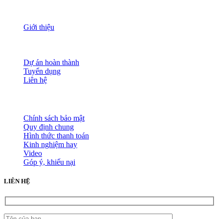
THÔNG TIN
Giới thiệu
Nguồn nhân lực
Tầm nhìn sứ mạng
Đánh giá dịch vụ
Dự án hoàn thành
Tuyển dụng
Liên hệ
HỖ TRỢ KHÁCH HÀNG
Chính sách bảo mật
Quy định chung
Hình thức thanh toán
Kinh nghiệm hay
Video
Góp ý, khiếu nại
LIÊN HỆ