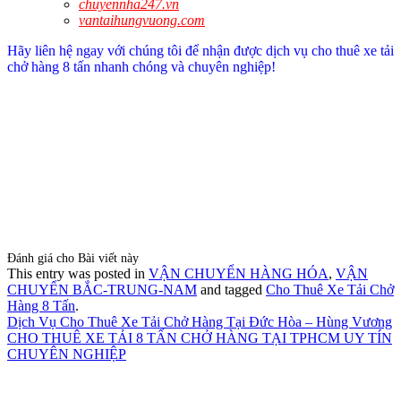
chuyennha247.vn
vantaihungvuong.com
Hãy liên hệ ngay với chúng tôi để nhận được dịch vụ cho thuê xe tải
chở hàng 8 tấn nhanh chóng và chuyên nghiệp!
Đánh giá cho Bài viết này
This entry was posted in
VẬN CHUYỂN HÀNG HÓA
,
VẬN
CHUYỂN BẮC-TRUNG-NAM
and tagged
Cho Thuê Xe Tải Chở
Hàng 8 Tấn
.
Dịch Vụ Cho Thuê Xe Tải Chở Hàng Tại Đức Hòa – Hùng Vương
CHO THUÊ XE TẢI 8 TẤN CHỞ HÀNG TẠI TPHCM UY TÍN
CHUYÊN NGHIỆP