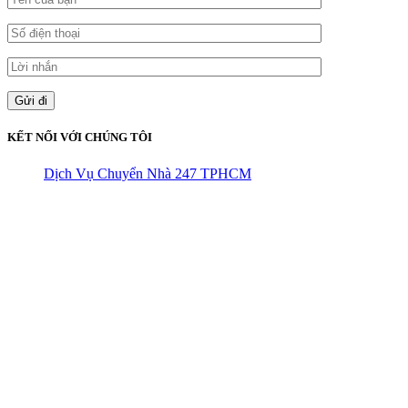
KẾT NỐI VỚI CHÚNG TÔI
Dịch Vụ Chuyển Nhà 247 TPHCM
CÔNG TY THHH VẬN TẢI VÀ CHUYỂN NHÀ HÙNG
VƯƠNG
Đ/C: Số 48 Đường 50A – KP 9 Phường Tân Tạo – Quận Bình Tân
– TPHCM
MST: 0316324699
Hotline : 0845.442.442
Website : https://chuyennha247.vn
Gmail : chuyennha247.vn@gmail.com