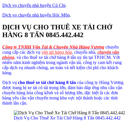
Dịch vụ chuyển nhà huyện Củ Chi
.
Dịch vụ chuyển nhà huyện Hóc Môn
.
DỊCH VỤ CHO THUÊ XE TẢI CHỞ
HÀNG 8 TẤN 0845.442.442
Công ty TNHH Vận Tải & Chuyển Nhà Hùng Vương
chuyên
cung cấp các dịch vụ
vận tải hàng hóa
, chuyển nhà,
chuyển văn
phòng
, và cho thuê xe tải chở hàng 8 tấn uy tín tại TP.HCM. Với
nhiều năm kinh nghiệm trong ngành vận tải, công ty cam kết cung
cấp dịch vụ nhanh chóng, an toàn và tiết kiệm chi phí cho khách
hàng.
Dịch vụ
cho thuê xe tải chở hàng 8 tấn
của công ty Hùng Vương
được trang bị xe tải có tải trọng lớn, đảm bảo đáp ứng nhu cầu vận
chuyển hàng hóa cồng kềnh và số lượng lớn, đặc biệt là các đơn
hàng yêu cầu vận chuyển trong khu vực nội thành hoặc các tỉnh
thành lân cận.
Dịch Vụ Cho Thuê Xe Tải Chở Hàng 8 Tấn 0845.442.442