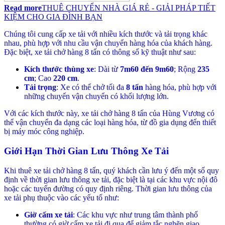
Read more
THUÊ CHUYỂN NHÀ GIÁ RẺ - GIẢI PHÁP TIẾT
KIỆM CHO GIA ĐÌNH BẠN
Chúng tôi cung cấp xe tải với nhiều kích thước và tải trọng khác
nhau, phù hợp với nhu cầu vận chuyển hàng hóa của khách hàng.
Đặc biệt, xe tải chở hàng 8 tấn có thông số kỹ thuật như sau:
Kích thước thùng xe
: Dài từ
7m60 đến 9m60
; Rộng
235
cm
; Cao
220 cm
.
Tải trọng
: Xe có thể chở tối đa
8 tấn
hàng hóa, phù hợp với
những chuyến vận chuyển có khối lượng lớn.
Với các kích thước này, xe tải chở hàng 8 tấn của Hùng Vương có
thể vận chuyển đa dạng các loại hàng hóa, từ đồ gia dụng đến thiết
bị máy móc công nghiệp.
Giới Hạn Thời Gian Lưu Thông Xe Tải
Khi thuê xe tải chở hàng 8 tấn, quý khách cần lưu ý đến một số quy
định về thời gian lưu thông xe tải, đặc biệt là tại các khu vực nội đô
hoặc các tuyến đường có quy định riêng. Thời gian lưu thông của
xe tải phụ thuộc vào các yếu tố như:
Giờ cấm xe tải
: Các khu vực như trung tâm thành phố
thường có giờ cấm xe tải đi qua để giảm tắc nghẽn giao