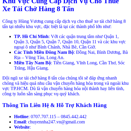
Khu Vực Cung Cấp Dịch Vụ Cho Thuê
Xe Tải Chở Hàng 8 Tấn
Công ty Hùng Vương cung cấp dịch vụ cho thuê xe tải chở hàng 8
tấn tại nhiều khu vực, đặc biệt là tại các thành phố lớn như:
TP. Hồ Chí Minh
: Với các quận trung tâm như Quận 1,
Quận 3, Quận 5, Quận 7, Quận 10, Quận 11 và các khu vực
ngoại ô như Bình Chánh, Nhà Bè, Cần Giờ.
Các Tỉnh Miền Đông Nam Bộ
: Đồng Nai, Bình Dương, Bà
Rịa – Vũng Tàu, Long An.
Miền Tây Nam Bộ
: Tiền Giang, Vĩnh Long, Cần Thơ, Sóc
Trăng, Hậu Giang.
Đội ngũ xe tải chở hàng 8 tấn của chúng tôi sẽ đáp ứng nhanh
chóng và hiệu quả nhu cầu vận chuyển hàng hóa trong và ngoài khu
vực TP.HCM. Dù là vận chuyển hàng hóa nội thành hay liên tỉnh,
công ty luôn sẵn sàng phục vụ quý khách.
Thông Tin Liên Hệ & Hỗ Trợ Khách Hàng
Hotline
: 0707.707.115 – 0845.442.442
Email
: chuyennha247.vn@gmail.com
Website
: