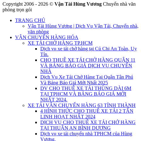
Copyright 2006 - 2026 ©
Vận Tải Hùng Vương
Chuyển nhà văn
phòng trọn gói
TRANG CHỦ
Vận Tải Hùng Vương | Dịch Vụ Vận Tải, Chuyển nhà,
văn phòng
VẬN CHUYỂN HÀNG HÓA
XE TẢI CHỞ HÀNG TP.HCM
Dịch vụ xe tải chở hàng tại Củ Chi An Toàn, Uy
Tín.
CHO THUÊ XE TẢI CHỞ HÀNG QUẬN 11
VÀ BẢNG BÁO GIÁ DỊCH VỤ CHUYỂN
NHÀ
Dịch Vụ Xe Tải Chở Hàng Tại Quận Tân Phú
Và Bảng Báo Giá Mới Nhất 2025
DV CHO THUÊ XE TẢI THÙNG DÀI 6M
TẠI TPHCM VÀ BẢNG BÁO GIÁ MỚI
NHẤT 2024.
XE TẢI VẬN CHUYỂN HÀNG 63 TỈNH THÀNH
4 HÌNH THỨC CHO THUÊ XE TẢI 2 TẤN
LINH HOẠT NHẤT 2024
DỊCH VỤ CHO THUÊ XE TẢI CHỞ HÀNG
TẠI THUẬN AN BÌNH DƯƠNG
Dịch vụ xe tải chuyển nhà TPHCM của Hùng
Vương.