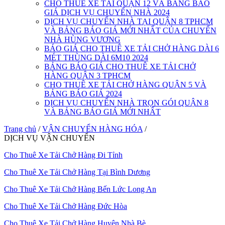
CHO THUÊ XE TẢI QUẬN 12 VÀ BẢNG BÁO
GIÁ DỊCH VỤ CHUYỂN NHÀ 2024
DỊCH VỤ CHUYỂN NHÀ TẠI QUẬN 8 TPHCM
VÀ BẢNG BÁO GIÁ MỚI NHẤT CỦA CHUYỂN
NHÀ HÙNG VƯƠNG
BÁO GIÁ CHO THUÊ XE TẢI CHỞ HÀNG DÀI 6
MÉT THÙNG DÀI 6M10 2024
BẢNG BÁO GIÁ CHO THUÊ XE TẢI CHỞ
HÀNG QUẬN 3 TPHCM
CHO THUÊ XE TẢI CHỞ HÀNG QUẬN 5 VÀ
BẢNG BÁO GIÁ 2024
DỊCH VỤ CHUYỂN NHÀ TRỌN GÓI QUẬN 8
VÀ BẢNG BÁO GIÁ MỚI NHẤT
Trang chủ
/
VẬN CHUYỂN HÀNG HÓA
/
DỊCH VỤ VẬN CHUYỂN
Cho Thuê Xe Tải Chở Hàng Đi Tỉnh
Cho Thuê Xe Tải Chở Hàng Tại Bình Dương
Cho Thuê Xe Tải Chở Hàng Bến Lức Long An
Cho Thuê Xe Tải Chở Hàng Đức Hòa
Cho Thuê Xe Tải Chở Hàng Huyện Nhà Bè