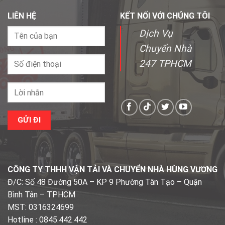
LIÊN HỆ
KẾT NỐI VỚI CHÚNG TÔI
Dịch Vụ
Chuyển Nhà
247 TPHCM
CÔNG TY THHH VẬN TẢI VÀ CHUYỂN NHÀ HÙNG VƯƠNG
Đ/C: Số 48 Đường 50A – KP 9 Phường Tân Tạo – Quận
Bình Tân – TPHCM
MST: 0316324699
Hotline : 0845.442.442