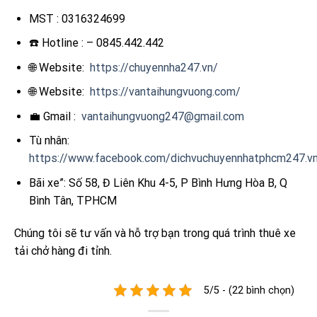
MST : 0316324699
☎️ Hotline : – 0845.442.442
🌐 Website:
https://chuyennha247.vn/
🌐 Website:
https://vantaihungvuong.com/
💼 Gmail :
vantaihungvuong247@gmail.com
Tù nhân:
https://www.facebook.com/dichvuchuyennhatphcm247.v
Bãi xe”: Số 58, Đ Liên Khu 4-5, P Bình Hưng Hòa B, Q
Bình Tân, TPHCM
Chúng tôi sẽ tư vấn và hỗ trợ bạn trong quá trình thuê xe
tải chở hàng đi tỉnh.
5/5 - (22 bình chọn)