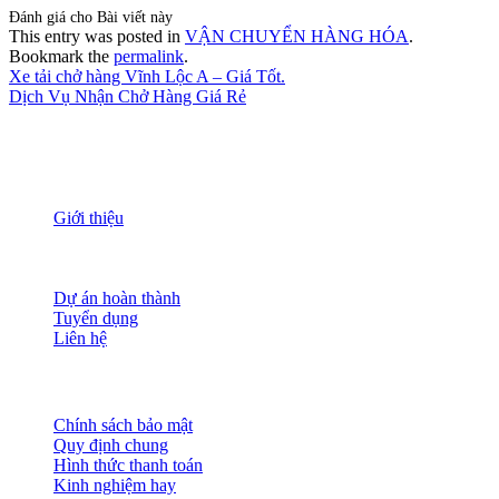
Đánh giá cho Bài viết này
This entry was posted in
VẬN CHUYỂN HÀNG HÓA
.
Bookmark the
permalink
.
Xe tải chở hàng Vĩnh Lộc A – Giá Tốt.
Dịch Vụ Nhận Chở Hàng Giá Rẻ
THÔNG TIN
Giới thiệu
Nguồn nhân lực
Tầm nhìn sứ mạng
Đánh giá dịch vụ
Dự án hoàn thành
Tuyển dụng
Liên hệ
HỖ TRỢ KHÁCH HÀNG
Chính sách bảo mật
Quy định chung
Hình thức thanh toán
Kinh nghiệm hay