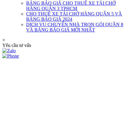
BẢNG BÁO GIÁ CHO THUÊ XE TẢI CHỞ
HÀNG QUẬN 3 TPHCM
CHO THUÊ XE TẢI CHỞ HÀNG QUẬN 5 VÀ
BẢNG BÁO GIÁ 2024
DỊCH VỤ CHUYỂN NHÀ TRỌN GÓI QUẬN 8
VÀ BẢNG BÁO GIÁ MỚI NHẤT
×
Yêu cầu tư vấn