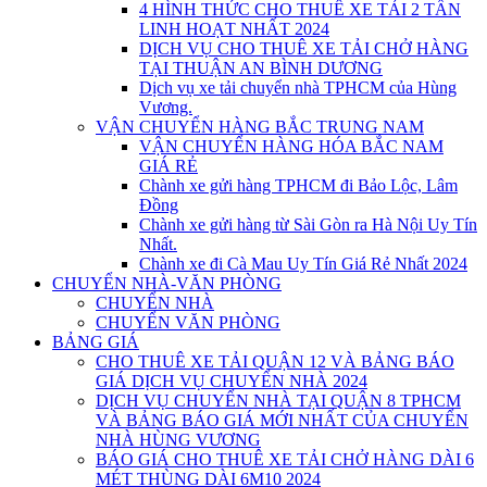
4 HÌNH THỨC CHO THUÊ XE TẢI 2 TẤN
LINH HOẠT NHẤT 2024
DỊCH VỤ CHO THUÊ XE TẢI CHỞ HÀNG
TẠI THUẬN AN BÌNH DƯƠNG
Dịch vụ xe tải chuyển nhà TPHCM của Hùng
Vương.
VẬN CHUYỂN HÀNG BẮC TRUNG NAM
VẬN CHUYỂN HÀNG HÓA BẮC NAM
GIÁ RẺ
Chành xe gửi hàng TPHCM đi Bảo Lộc, Lâm
Đồng
Chành xe gửi hàng từ Sài Gòn ra Hà Nội Uy Tín
Nhất.
Chành xe đi Cà Mau Uy Tín Giá Rẻ Nhất 2024
CHUYỂN NHÀ-VĂN PHÒNG
CHUYỂN NHÀ
CHUYỂN VĂN PHÒNG
BẢNG GIÁ
CHO THUÊ XE TẢI QUẬN 12 VÀ BẢNG BÁO
GIÁ DỊCH VỤ CHUYỂN NHÀ 2024
DỊCH VỤ CHUYỂN NHÀ TẠI QUẬN 8 TPHCM
VÀ BẢNG BÁO GIÁ MỚI NHẤT CỦA CHUYỂN
NHÀ HÙNG VƯƠNG
BÁO GIÁ CHO THUÊ XE TẢI CHỞ HÀNG DÀI 6
MÉT THÙNG DÀI 6M10 2024