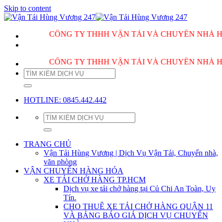
Skip to content
CÔNG TY THHH VẬN TẢI VÀ CHUYỂN NHÀ HÙNG VƯƠ
CÔNG TY THHH VẬN TẢI VÀ CHUYỂN NHÀ HÙNG VƯƠ
HOTLINE: 0845.442.442
TRANG CHỦ
Vận Tải Hùng Vương | Dịch Vụ Vận Tải, Chuyển nhà,
văn phòng
VẬN CHUYỂN HÀNG HÓA
XE TẢI CHỞ HÀNG TP.HCM
Dịch vụ xe tải chở hàng tại Củ Chi An Toàn, Uy
Tín.
CHO THUÊ XE TẢI CHỞ HÀNG QUẬN 11
VÀ BẢNG BÁO GIÁ DỊCH VỤ CHUYỂN