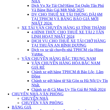
NHÀ
Dịch Vụ Xe Tải Chở Hàng Tại Quận Tân Phú
Và Bảng Báo Giá Mới Nhất 2025
DV CHO THUÊ XE TẢI THÙNG DÀI 6M
TẠI TPHCM VÀ BẢNG BÁO GIÁ MỚI
NHẤT 2024.
XE TẢI VẬN CHUYỂN HÀNG 63 TỈNH THÀNH
4 HÌNH THỨC CHO THUÊ XE TẢI 2 TẤN
LINH HOẠT NHẤT 2024
DỊCH VỤ CHO THUÊ XE TẢI CHỞ HÀNG
TẠI THUẬN AN BÌNH DƯƠNG
Dịch vụ xe tải chuyển nhà TPHCM của Hùng
Vương.
VẬN CHUYỂN HÀNG BẮC TRUNG NAM
VẬN CHUYỂN HÀNG HÓA BẮC NAM
GIÁ RẺ
Chành xe gửi hàng TPHCM đi Bảo Lộc, Lâm
Đồng
Chành xe gửi hàng từ Sài Gòn ra Hà Nội Uy Tín
Nhất.
Chành xe đi Cà Mau Uy Tín Giá Rẻ Nhất 2024
CHUYỂN NHÀ-VĂN PHÒNG
CHUYỂN NHÀ
CHUYỂN VĂN PHÒNG
BẢNG GIÁ