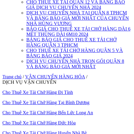
CHO THUÊ XE TẢI QUẬN 12 VÀ BẢNG BÁO
GIÁ DỊCH VỤ CHUYỂN NHÀ 2024
DỊCH VỤ CHUYỂN NHÀ TẠI QUẬN 8 TPHCM
VÀ BẢNG BÁO GIÁ MỚI NHẤT CỦA CHUYỂN
NHÀ HÙNG VƯƠNG
BÁO GIÁ CHO THUÊ XE TẢI CHỞ HÀNG DÀI 6
MÉT THÙNG DÀI 6M10 2024
BẢNG BÁO GIÁ CHO THUÊ XE TẢI CHỞ
HÀNG QUẬN 3 TPHCM
CHO THUÊ XE TẢI CHỞ HÀNG QUẬN 5 VÀ
BẢNG BÁO GIÁ 2024
DỊCH VỤ CHUYỂN NHÀ TRỌN GÓI QUẬN 8
VÀ BẢNG BÁO GIÁ MỚI NHẤT
Trang chủ
/
VẬN CHUYỂN HÀNG HÓA
/
DỊCH VỤ VẬN CHUYỂN
Cho Thuê Xe Tải Chở Hàng Đi Tỉnh
Cho Thuê Xe Tải Chở Hàng Tại Bình Dương
Cho Thuê Xe Tải Chở Hàng Bến Lức Long An
Cho Thuê Xe Tải Chở Hàng Đức Hòa
Cho Thuê Xe Tải Chở Hàng Huyện Nhà Bè