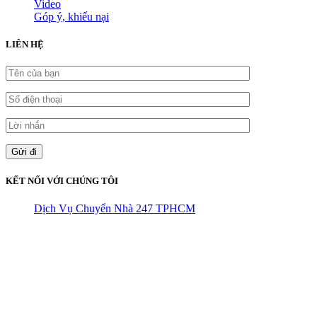
Video
Góp ý, khiếu nại
LIÊN HỆ
KẾT NỐI VỚI CHÚNG TÔI
Dịch Vụ Chuyển Nhà 247 TPHCM
CÔNG TY THHH VẬN TẢI VÀ CHUYỂN NHÀ HÙNG
VƯƠNG
Đ/C: Số 48 Đường 50A – KP 9 Phường Tân Tạo – Quận Bình Tân
– TPHCM
MST: 0316324699