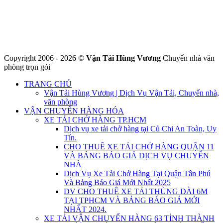
Hotline : 0845.442.442
Website : https://chuyennha247.vn
Gmail : chuyennha247.vn@gmail.com
Copyright 2006 - 2026 ©
Vận Tải Hùng Vương
Chuyển nhà văn
phòng trọn gói
TRANG CHỦ
Vận Tải Hùng Vương | Dịch Vụ Vận Tải, Chuyển nhà,
văn phòng
VẬN CHUYỂN HÀNG HÓA
XE TẢI CHỞ HÀNG TP.HCM
Dịch vụ xe tải chở hàng tại Củ Chi An Toàn, Uy
Tín.
CHO THUÊ XE TẢI CHỞ HÀNG QUẬN 11
VÀ BẢNG BÁO GIÁ DỊCH VỤ CHUYỂN
NHÀ
Dịch Vụ Xe Tải Chở Hàng Tại Quận Tân Phú
Và Bảng Báo Giá Mới Nhất 2025
DV CHO THUÊ XE TẢI THÙNG DÀI 6M
TẠI TPHCM VÀ BẢNG BÁO GIÁ MỚI
NHẤT 2024.
XE TẢI VẬN CHUYỂN HÀNG 63 TỈNH THÀNH