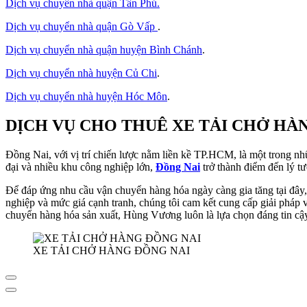
Dịch vụ chuyển nhà quận Tân Phú
.
Dịch vụ chuyển nhà quận Gò Vấp
.
Dịch vụ chuyển nhà quận huyện Bình Chánh
.
Dịch vụ chuyển nhà huyện Củ Chi
.
Dịch vụ chuyển nhà huyện Hóc Môn
.
DỊCH VỤ CHO THUÊ XE TẢI CHỞ HÀ
Đồng Nai, với vị trí chiến lược nằm liền kề TP.HCM, là một trong nh
đại và nhiều khu công nghiệp lớn,
Đồng Nai
trở thành điểm đến lý t
Để đáp ứng nhu cầu vận chuyển hàng hóa ngày càng gia tăng tại đây
nghiệp và mức giá cạnh tranh, chúng tôi cam kết cung cấp giải pháp
chuyển hàng hóa sản xuất, Hùng Vương luôn là lựa chọn đáng tin cậ
XE TẢI CHỞ HÀNG ĐỒNG NAI