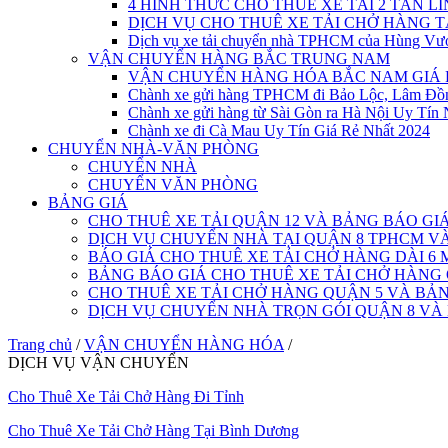
4 HÌNH THỨC CHO THUÊ XE TẢI 2 TẤN L
DỊCH VỤ CHO THUÊ XE TẢI CHỞ HÀNG 
Dịch vụ xe tải chuyển nhà TPHCM của Hùng Vư
VẬN CHUYỂN HÀNG BẮC TRUNG NAM
VẬN CHUYỂN HÀNG HÓA BẮC NAM GIÁ 
Chành xe gửi hàng TPHCM đi Bảo Lộc, Lâm Đồ
Chành xe gửi hàng từ Sài Gòn ra Hà Nội Uy Tín 
Chành xe đi Cà Mau Uy Tín Giá Rẻ Nhất 2024
CHUYỂN NHÀ-VĂN PHÒNG
CHUYỂN NHÀ
CHUYỂN VĂN PHÒNG
BẢNG GIÁ
CHO THUÊ XE TẢI QUẬN 12 VÀ BẢNG BÁO GI
DỊCH VỤ CHUYỂN NHÀ TẠI QUẬN 8 TPHCM 
BÁO GIÁ CHO THUÊ XE TẢI CHỞ HÀNG DÀI 6 
BẢNG BÁO GIÁ CHO THUÊ XE TẢI CHỞ HÀNG
CHO THUÊ XE TẢI CHỞ HÀNG QUẬN 5 VÀ BẢN
DỊCH VỤ CHUYỂN NHÀ TRỌN GÓI QUẬN 8 VÀ
Trang chủ
/
VẬN CHUYỂN HÀNG HÓA
/
DỊCH VỤ VẬN CHUYỂN
Cho Thuê Xe Tải Chở Hàng Đi Tỉnh
Cho Thuê Xe Tải Chở Hàng Tại Bình Dương