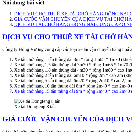
Nội dung bài viết
DỊCH VỤ CHO THUÊ XE TẢI CHỞ HÀNG ĐỒNG NAI 
GIÁ CƯỚC VẬN CHUYỂN CỦA DỊCH VỤ TẢI CHỞ H
DỊCH VỤ TẢI CHỞ HÀNG ĐỒNG NAI CUNG CẤP Ở 
DỊCH VỤ CHO THUÊ XE TẢI CHỞ HÀ
Công ty Hùng Vương cung cấp các loại xe tải vận chuyển hàng hoá a
Xe tải chở hàng 1 tấn thùng dài 3m * rộng 1m65 * 1m70 (khoả
Xe tải chở hàng 1,5 tấn thùng dài 3m30 * rộng 1m65 * 1m70 (
Xe tải chở hàng 1,8 tấn thùng dài 4m30 * rộng 1m80 * cao 1m
Xe tải chở hàng 2 tấn thùng dài 6m10 * rộng 2m * cao 2m (kh
Xe tải chở hàng 5 tấn thùng dài 6m20 * rộng 2m10 * cao 2,2m
Xe tải chở hàng 10 tấn thùng dài 8m * rộng 2m40 * cao 2m40 
Xe tải chở hàng 15 tấn thùng dài 9m * rộng 2m40 * cao 2m40 
Xe tải Dongfeng 8 tấn
GIÁ CƯỚC VẬN CHUYỂN CỦA DỊCH V
Giá cước vận chuyển của dịch vụ xe tải chở hàng tại Đồng Nai phụ t