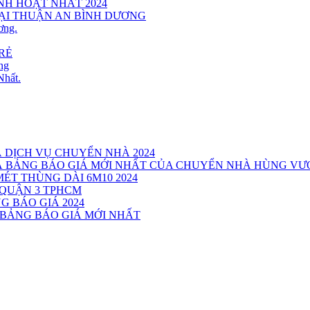
INH HOẠT NHẤT 2024
TẠI THUẬN AN BÌNH DƯƠNG
ơng.
RẺ
ng
Nhất.
Á DỊCH VỤ CHUYỂN NHÀ 2024
VÀ BẢNG BÁO GIÁ MỚI NHẤT CỦA CHUYỂN NHÀ HÙNG V
MÉT THÙNG DÀI 6M10 2024
 QUẬN 3 TPHCM
G BÁO GIÁ 2024
 BẢNG BÁO GIÁ MỚI NHẤT