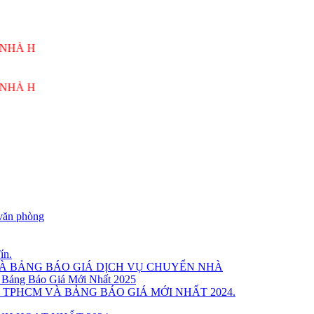
NG VƯƠNG PHỤC VỤ 24/7
NG VƯƠNG PHỤC VỤ 24/7
văn phòng
ín.
VÀ BẢNG BÁO GIÁ DỊCH VỤ CHUYỂN NHÀ
 Bảng Báo Giá Mới Nhất 2025
 TPHCM VÀ BẢNG BÁO GIÁ MỚI NHẤT 2024.