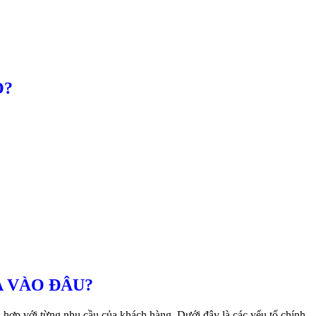
O?
A VÀO ĐÂU?
 hợp với từng nhu cầu của khách hàng. Dưới đây là các yếu tố chính