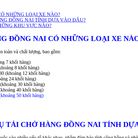
CÓ NHỮNG LOẠI XE NÀO?
ÀNG ĐỒNG NAI TÍNH DỰA VÀO ĐÂU?
NHỮNG KHU VỰC NÀO?
NG ĐỒNG NAI CÓ NHỮNG LOẠI XE NÀ
n toàn và chất lượng, bao gồm:
ng 7 khối hàng)
khoảng 8 khối hàng)
80 (khoảng 12 khối hàng)
oảng 24 khối hàng)
 (khoảng 30 khối hàng)
(khoảng 40 khối hàng)
(khoảng 50 khối hàng)
Ụ TẢI CHỞ HÀNG ĐỒNG NAI TÍNH DỰ
huộc vào nhiều yếu tố khác nhau, nhằm đảm bảo tính công bằng và phù