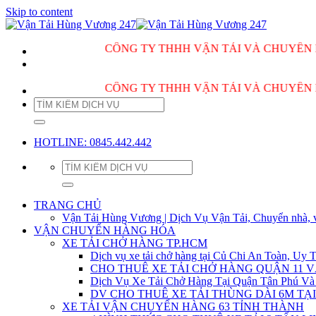
Skip to content
CÔNG TY THHH VẬN TẢI VÀ CHUYỂN NHÀ HÙ
CÔNG TY THHH VẬN TẢI VÀ CHUYỂN NHÀ HÙ
HOTLINE: 0845.442.442
TRANG CHỦ
Vận Tải Hùng Vương | Dịch Vụ Vận Tải, Chuyển nhà, 
VẬN CHUYỂN HÀNG HÓA
XE TẢI CHỞ HÀNG TP.HCM
Dịch vụ xe tải chở hàng tại Củ Chi An Toàn, Uy T
CHO THUÊ XE TẢI CHỞ HÀNG QUẬN 11 
Dịch Vụ Xe Tải Chở Hàng Tại Quận Tân Phú Và
DV CHO THUÊ XE TẢI THÙNG DÀI 6M TẠI
XE TẢI VẬN CHUYỂN HÀNG 63 TỈNH THÀNH