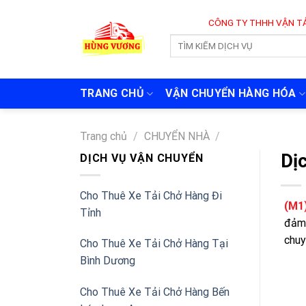
Skip
CÔNG TY THHH VẬN TẢI VÀ CHUYỂN
to
content
TRANG CHỦ
VẬN CHUYỂN HÀNG HÓA
Trang chủ
/
CHUYỂN NHÀ
/
Dịc
DỊCH VỤ VẬN CHUYỂN
Cho Thuê Xe Tải Chở Hàng Đi
(M1
Tỉnh
đảm 
chuy
Cho Thuê Xe Tải Chở Hàng Tại
Bình Dương
Cho Thuê Xe Tải Chở Hàng Bến