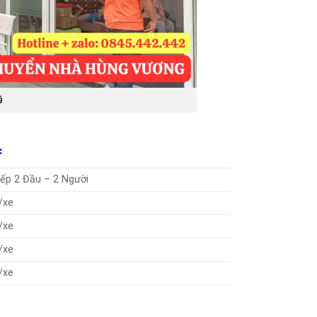
à
c
Xếp 2 Đầu – 2 Người
/xe
/xe
/xe
/xe