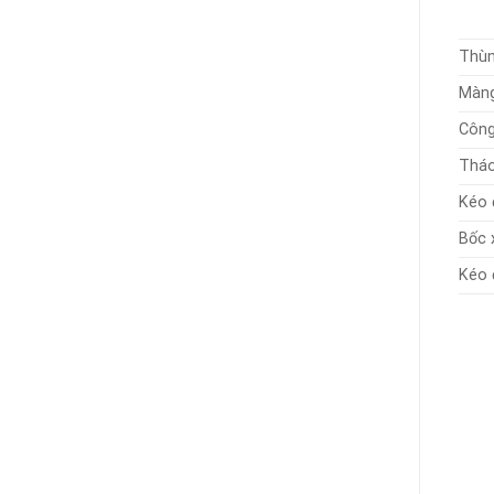
Thùn
Màng
Công
Tháo
Kéo 
Bốc 
Kéo 