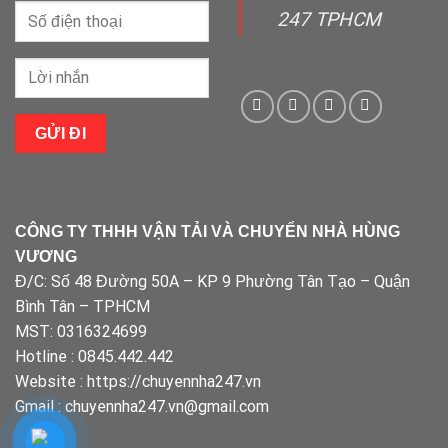
247 TPHCM
CÔNG TY THHH VẬN TẢI VÀ CHUYỂN NHÀ HÙNG
VƯƠNG
Đ/C: Số 48 Đường 50A – KP 9 Phường Tân Tạo – Quận
Bình Tân – TPHCM
MST: 0316324699
Hotline : 0845.442.442
Website : https://chuyennha247.vn
Gmail : chuyennha247.vn@gmail.com