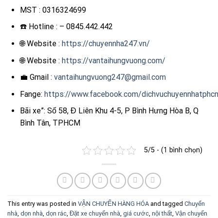
MST : 0316324699
☎️ Hotline : – 0845.442.442
🌐 Website :
https://chuyennha247.vn/
🌐 Website :
https://vantaihungvuong.com/
💼 Gmail :
vantaihungvuong247@gmail.com
Fange:
https://www.facebook.com/dichvuchuyennhatphc
Bãi xe”: Số 58, Đ Liên Khu 4-5, P Bình Hưng Hòa B, Q
Bình Tân, TPHCM
5/5 - (1 bình chọn)
This entry was posted in
VẬN CHUYỂN HÀNG HÓA
and tagged
Chuyển
nhà
,
dọn nhà
,
dọn rác
,
Đặt xe chuyển nhà
,
giá cước
,
nội thất
,
Vận chuyển