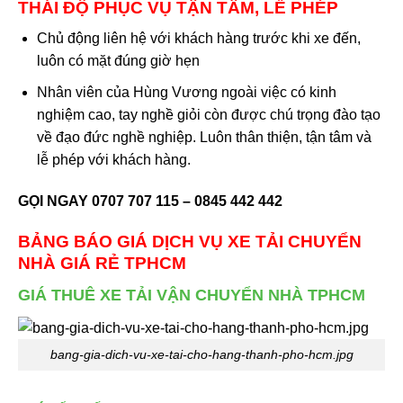
THÁI ĐỘ PHỤC VỤ TẬN TÂM, LỄ PHÉP
Chủ động liên hệ với khách hàng trước khi xe đến,
luôn có mặt đúng giờ hẹn
Nhân viên của Hùng Vương ngoài việc có kinh
nghiệm cao, tay nghề giỏi còn được chú trọng đào tạo
về đạo đức nghề nghiệp. Luôn thân thiện, tận tâm và
lễ phép với khách hàng.
GỌI NGAY 0707 707 115 – 0845 442 442
BẢNG BÁO GIÁ DỊCH VỤ XE TẢI
CHUYỂN
NHÀ GIÁ RẺ
TPHCM
GIÁ THUÊ XE TẢI VẬN CHUYỂN NHÀ TPHCM
bang-gia-dich-vu-xe-tai-cho-hang-thanh-pho-hcm.jpg