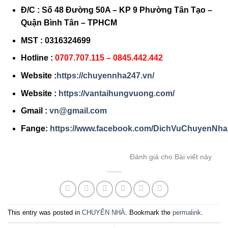
Đ/C : Số 48 Đường 50A – KP 9 Phường Tân Tạo –
Quận Bình Tân – TPHCM
MST : 0316324699
Hotline :
0707.
707.115 – 0845.442.442
Website :
https://chuyennha247.vn/
Website :
https://vantaihungvuong.com/
Gmail :
vn@gmail.com
Fange:
https://www.facebook.com/DichVuChuyenN
Đánh giá cho Bài viết này
This entry was posted in
CHUYỂN NHÀ
. Bookmark the
permalink
.