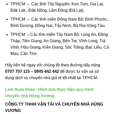
TPHCM ⇔ Các tỉnh Tây Nguyên: Kon Tum, Gia Lai,
Đăk Lak , Đăk Nông, Lâm Đồng (Đà Lạt).
TPHCM ⇔ Các tỉnh miền Đông Nam Bộ: Bình Phước,
Bình Dương, Đồng Nai, Tây Ninh, Bà Rịa-Vũng Tàu.
TPHCM ⇔Các tỉnh miền Tây Nam Bộ: Long An, Đồng
Tháp, Tiền Giang, An Giang, Bến Tre, Vĩnh Long, Trà
Vinh, Hậu Giang, Kiên Giang, Sóc Trăng, Bạc Liêu, Cà
Mau, Cần Thơ.
Hãy liên hệ ngay với chúng tôi theo đường dây nóng
0707 707 115 – 0845 442 442
để được tư vấn và sử
dụng dịch vụ chuyển nhà giá rẻ tốt nhất tại TPHCM.
Link tham khảo :
Hình ảnh thực hiện quy trình
chuyển nhà Hùng Vương
CÔNG TY THHH VẬN TẢI VÀ CHUYỂN NHÀ HÙNG
VƯƠNG