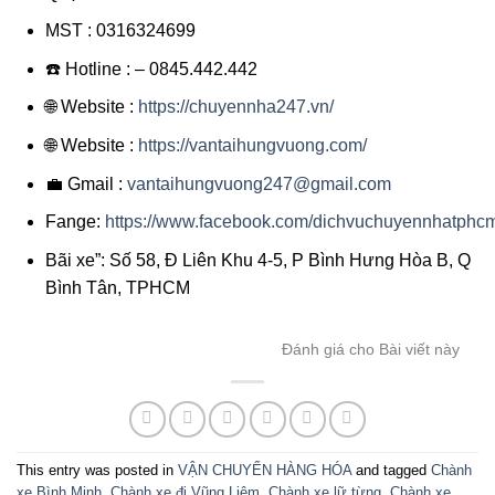
MST : 0316324699
☎️ Hotline : – 0845.442.442
🌐 Website :
https://chuyennha247.vn/
🌐 Website :
https://vantaihungvuong.com/
💼 Gmail :
vantaihungvuong247@gmail.com
Fange:
https://www.facebook.com/dichvuchuyennhatphc
Bãi xe”: Số 58, Đ Liên Khu 4-5, P Bình Hưng Hòa B, Q
Bình Tân, TPHCM
Đánh giá cho Bài viết này
This entry was posted in
VẬN CHUYỂN HÀNG HÓA
and tagged
Chành
xe Bình Minh
,
Chành xe đi Vũng Liêm
,
Chành xe lữ từng
,
Chành xe