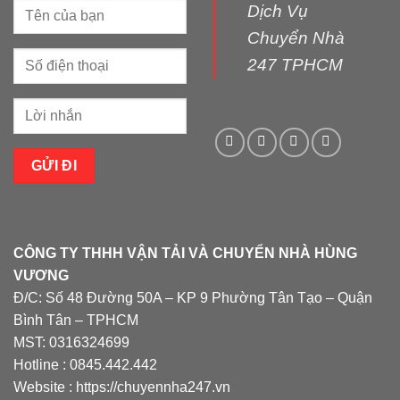
Dịch Vụ
Chuyển Nhà
247 TPHCM
CÔNG TY THHH VẬN TẢI VÀ CHUYỂN NHÀ HÙNG
VƯƠNG
Đ/C: Số 48 Đường 50A – KP 9 Phường Tân Tạo – Quận
Bình Tân – TPHCM
MST: 0316324699
Hotline : 0845.442.442
Website : https://chuyennha247.vn