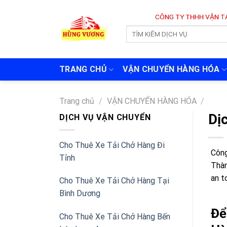
Skip
CÔNG TY THHH VẬN TẢI VÀ CHUYỂN 
to
content
TRANG CHỦ
VẬN CHUYỂN HÀNG HÓA
Trang chủ
/
VẬN CHUYỂN HÀNG HÓA
/
Dịc
DỊCH VỤ VẬN CHUYỂN
Cho Thuê Xe Tải Chở Hàng Đi
Công
Tỉnh
Thàn
an t
Cho Thuê Xe Tải Chở Hàng Tại
Bình Dương
Để
Cho Thuê Xe Tải Chở Hàng Bến