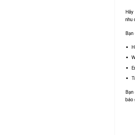
Hãy 
nhu 
Bạn 
H
W
E
T
Bạn 
báo 