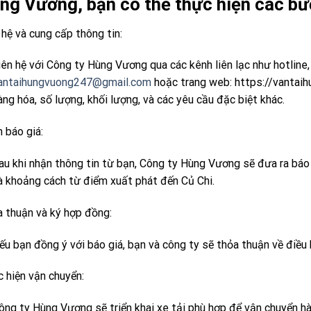
ng Vương, bạn có thể thực hiện các bư
 hệ và cung cấp thông tin:
iên hệ với Công ty Hùng Vương qua các kênh liên lạc như hotline,
antaihungvuong247@gmail.com
hoặc trang web: https://vantaih
àng hóa, số lượng, khối lượng, và các yêu cầu đặc biệt khác.
 báo giá:
au khi nhận thông tin từ bạn, Công ty Hùng Vương sẽ đưa ra báo 
à khoảng cách từ điểm xuất phát đến Củ Chi.
 thuận và ký hợp đồng:
ếu bạn đồng ý với báo giá, bạn và công ty sẽ thỏa thuận về điều
 hiện vận chuyển:
ông ty Hùng Vương sẽ triển khai xe tải phù hợp để vận chuyển h