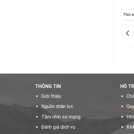
This e
THÔNG TIN
HỖ T
Giới thiệu
Chí
Nguồn nhân lực
Quy
Tầm nhìn sứ mạng
Hìn
Đánh giá dịch vụ
Kin