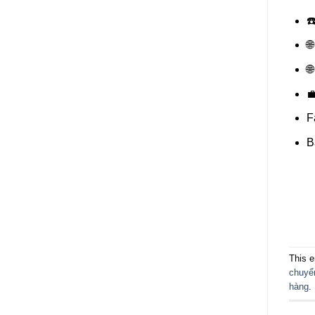
☎



F
B
This e
chuyể
hàng
.