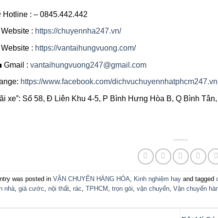
️ Hotline : – 0845.442.442
 Website :
https://chuyennha247.vn/
 Website :
https://vantaihungvuong.com/
 Gmail :
vantaihungvuong247@gmail.com
ange:
https://www.facebook.com/dichvuchuyennhatphcm247.vn
ãi xe”: Số 58, Đ Liên Khu 4-5, P Bình Hưng Hòa B, Q Bình Tâ
ntry was posted in
VẬN CHUYỂN HÀNG HÓA
,
Kinh nghiệm hay
and tagged
n nhà
,
giá cước
,
nội thất
,
rác
,
TPHCM
,
trọn gói
,
vận chuyển
,
Vận chuyển hà