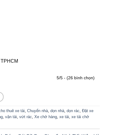
n, TPHCM
5/5 - (26 bình chọn)
cho thuê xe tải
,
Chuyển nhà
,
dọn nhà
,
dọn rác
,
Đặt xe
ng
,
vận tải
,
vứt rác
,
Xe chở hàng
,
xe tải
,
xe tải chở