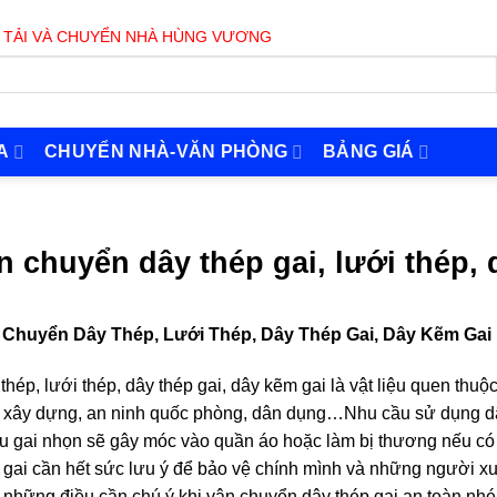
 CHUYỂN NHÀ HÙNG VƯƠNG PHỤC VỤ 24/7
A
CHUYỂN NHÀ-VĂN PHÒNG
BẢNG GIÁ
n chuyển dây thép gai, lưới thép, 
 Chuyển Dây Thép, Lưới Thép, Dây Thép Gai, Dây Kẽm Gai
thép, lưới thép, dây thép gai, dây kẽm gai là vật liệu quen th
h xây dựng, an ninh quốc phòng, dân dụng…Nhu cầu sử dụng dâ
u gai nhọn sẽ gây móc vào quần áo hoặc làm bị thương nếu có
 gai cần hết sức lưu ý để bảo vệ chính mình và những người 
 những điều cần chú ý khi vận chuyển dây thép gai an toàn nhé