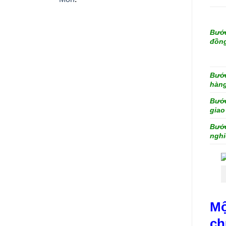
Bước
đồn
Bước
hàn
Bước
giao
Bước
nghi
Mộ
ch