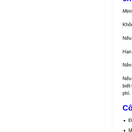
Mẹo 
Khôn
Nếu 
Hạn 
Nên 
Nếu 
biết
phí.
Cô
Đ
M