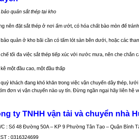
bảo quản sắt thép tại kho
g nên đặt sắt thép ở nơi ẩm ướt, có hóa chất bào mòn để tránh 
bảo quản ở kho bãi cần có tấm lót sàn bên dưới, hoặc các tha
chế tối đa việc sắt thép tiếp xúc với nước mưa, nên che chắn c
kê một đầu cao, một đầu thấp
quý khách đang khó khăn trong việc vận chuyển dây thép, lưới 
 tìm đơn vị vận chuyển nào uy tín. Đừng ngần ngại hãy liên hệ
ng ty TNHH vận tải và chuyển nhà 
/C : Số 48 Đường 50A – KP 9 Phường Tân Tạo – Quận Bình 
ST : 0316324699