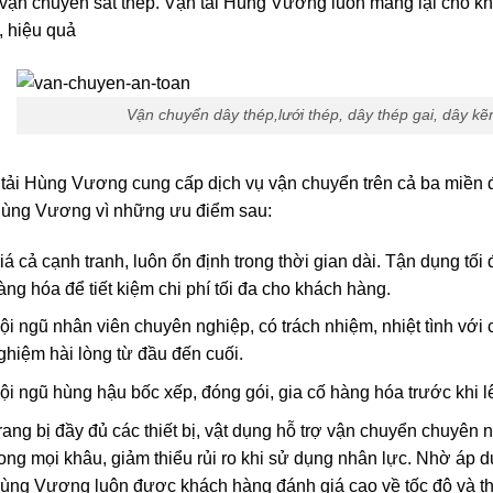
vận chuyển sắt thép. Vận tải Hùng Vương luôn mang lại cho kh
, hiệu quả
Vận chuyển dây thép,lưới thép, dây thép gai, dây kẽ
tải Hùng Vương cung cấp dịch vụ vận chuyển trên cả ba miền 
Hùng Vương vì những ưu điểm sau:
iá cả cạnh tranh, luôn ổn định trong thời gian dài. Tận dụng tối 
àng hóa để tiết kiệm chi phí tối đa cho khách hàng.
ội ngũ nhân viên chuyên nghiệp, có trách nhiệm, nhiệt tình với 
ghiệm hài lòng từ đầu đến cuối.
ội ngũ hùng hậu bốc xếp, đóng gói, gia cố hàng hóa trước khi l
rang bị đầy đủ các thiết bị, vật dụng hỗ trợ vận chuyển chuyên 
rong mọi khâu, giảm thiểu rủi ro khi sử dụng nhân lực. Nhờ áp d
ùng Vương luôn được khách hàng đánh giá cao về tốc độ và th