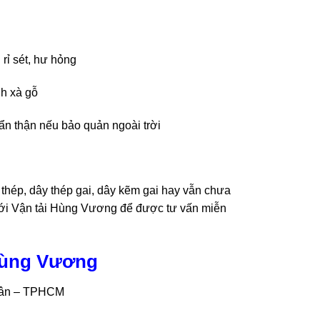
rỉ sét, hư hỏng
nh xà gỗ
ẩn thận nếu bảo quản ngoài trời
thép, dây thép gai, dây kẽm gai hay vẫn chưa
 với Vận tải Hùng Vương để được tư vấn miễn
Hùng Vương
Tân – TPHCM