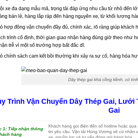
ội xe đa dạng mẫu mã, trọng tải đáp ứng nhu cầu từ nhỏ đến l
àng bán lẻ, hàng lắp ráp đến hàng nguyên xe, từ khối lượng hà
ó hợp đồng vận chuyển đầy đủ, chính xác, rõ ràng giúp khách
ịch trình cố định, thời gian giao nhận hàng đúng giờ theo như
hận trễ vì một số trường hợp bất đắc dĩ.
ó chính sách cam kết bồi thường khi xảy ra sự cố, hàng hóa hư
Dây thép gai khá cồng kềnh, có tín
y Trình Vận Chuyển Dây Thép Gai, Lưới 
Gai
Khách hàng gọi điện đến số hotline hoặc qua
 1: Tiếp nhận thông
tin yêu cầu. Vận tải Hùng Vương sẽ cử nhân 
khách hàng
xe, nguồn lực và tư vấn đóng gói hàng hóa.