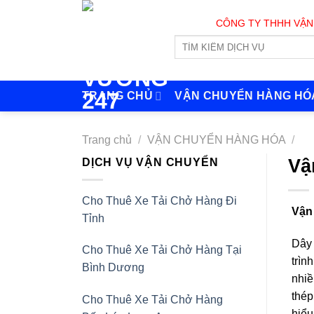
Skip
CÔNG TY THHH VẬN TẢI VÀ
to
content
TRANG CHỦ
VẬN CHUYỂN HÀNG HÓ
Trang chủ
/
VẬN CHUYỂN HÀNG HÓA
/
Vậ
DỊCH VỤ VẬN CHUYỂN
Cho Thuê Xe Tải Chở Hàng Đi
Vận
Tỉnh
Dây 
Cho Thuê Xe Tải Chở Hàng Tại
trìn
Bình Dương
nhiề
thép
Cho Thuê Xe Tải Chở Hàng
hiểu