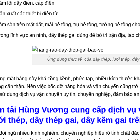
àm lõi dây điện, cáp điện
ản xuất các thiết bị điện tử
àm sàn trên mặt đất, mái bê tông, trụ bê tông, tường bê tông ch
rong lĩnh vực an ninh, dây thép gai dùng để bố trí trận địa, tạo
Ứng dụng thực tế
của dây thép, lưới thép, dâ
g mặt hàng này khá cồng kềnh, phức tạp, nhiều kích thước khá
g cẩn thận. Nên việc bốc dỡ hàng hóa và vận chuyển cũng trở nê
sử dụng dịch vụ vận chuyển uy tín, chuyên nghiệp, đảm bảo an 
n tải Hùng Vương cung cấp dịch vụ 
ới thép, dây thép gai, dây kẽm gai tr
đội ngũ nhiều kinh nghiệm, chuyên nghiệp hiểu rõ tính chất đặc 