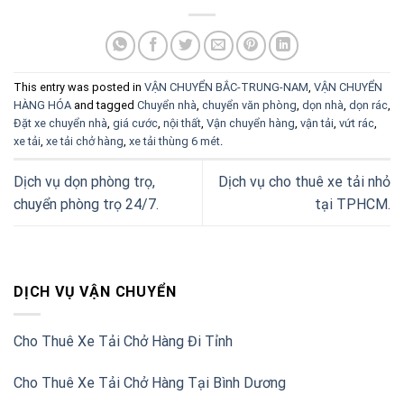
This entry was posted in
VẬN CHUYỂN BẮC-TRUNG-NAM
,
VẬN CHUYỂN
HÀNG HÓA
and tagged
Chuyển nhà
,
chuyển văn phòng
,
dọn nhà
,
dọn rác
,
Đặt xe chuyển nhà
,
giá cước
,
nội thất
,
Vận chuyển hàng
,
vận tải
,
vứt rác
,
xe tải
,
xe tải chở hàng
,
xe tải thùng 6 mét
.
Dịch vụ dọn phòng trọ,
Dịch vụ cho thuê xe tải nhỏ
chuyển phòng trọ 24/7.
tại TPHCM.
DỊCH VỤ VẬN CHUYỂN
Cho Thuê Xe Tải Chở Hàng Đi Tỉnh
Cho Thuê Xe Tải Chở Hàng Tại Bình Dương