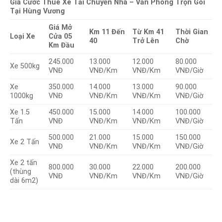
Giá Cước Thuê Xe Tải Chuyển Nhà – Văn Phòng Trọn Gói
Tại Hùng Vương
Giá Mở
Km 11 Đến
Từ Km 41
Thời Gian
Loại Xe
Cửa 05
40
Trở Lên
Chờ
Km Đầu
245.000
13.000
12.000
80.000
Xe 500kg
VNĐ
VNĐ/Km
VNĐ/Km
VNĐ/Giờ
Xe
350.000
14.000
13.000
90.000
1000kg
VNĐ
VNĐ/Km
VNĐ/Km
VNĐ/Giờ
Xe 1.5
450.000
15.000
14.000
100.000
Tấn
VNĐ
VNĐ/Km
VNĐ/Km
VNĐ/Giờ
500.000
21.000
15.000
150.000
Xe 2 Tấn
VNĐ
VNĐ/Km
VNĐ/Km
VNĐ/Giờ
Xe 2 tấn
800.000
30.000
22.000
200.000
(thùng
VNĐ
VNĐ/Km
VNĐ/Km
VNĐ/Giờ
dài 6m2)