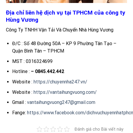
Địa chỉ liên hệ dịch vụ tại TPHCM của công ty
Hùng Vương
Công Ty TNHH Vận Tải Và Chuyển Nhà Hùng Vương
Đ/C : Số 48 Đường 50A – KP 9 Phường Tân Tạo –
Quận Bình Tân – TPHCM
MST : 0316324699
Hotline :
– 0845.442.442
Website :
https://chuyennha247.vn/
Website :
https://vantaihungvuong.com/
Gmail :
vantaihungvuong247@gmail.com
Fange:
https://www.facebook.com/dichvuchuyennhatphc
Đánh giá cho Bài viết này