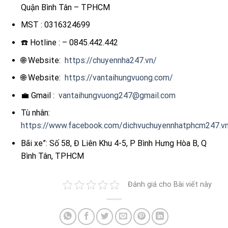
Quận Bình Tân – TPHCM
MST : 0316324699
☎️ Hotline : – 0845.442.442
🌐 Website:
https://chuyennha247.vn/
🌐 Website:
https://vantaihungvuong.com/
💼 Gmail :
vantaihungvuong247@gmail.com
Tù nhân:
https://www.facebook.com/dichvuchuyennhatphcm247.v
Bãi xe”: Số 58, Đ Liên Khu 4-5, P Bình Hưng Hòa B, Q
Bình Tân, TPHCM
Đánh giá cho Bài viết này