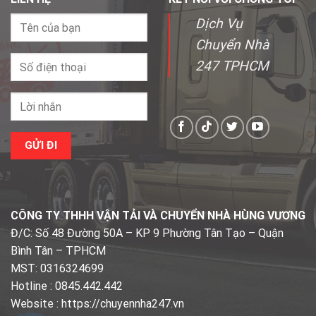
Dịch Vụ
Chuyển Nhà
247 TPHCM
CÔNG TY THHH VẬN TẢI VÀ CHUYỂN NHÀ HÙNG VƯƠNG
Đ/C: Số 48 Đường 50A – KP 9 Phường Tân Tạo – Quận
Bình Tân – TPHCM
MST: 0316324699
Hotline : 0845.442.442
Website : https://chuyennha247.vn