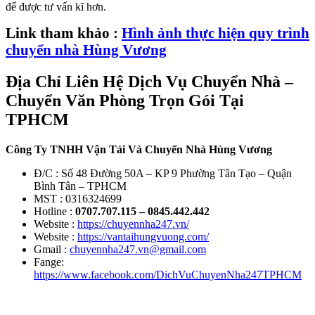
để được tư vấn kĩ hơn.
Link tham khảo :
Hình ảnh thực hiện quy trình
chuyển nhà Hùng Vương
Địa Chỉ Liên Hệ Dịch Vụ Chuyển Nhà –
Chuyển Văn Phòng Trọn Gói Tại
TPHCM
Công Ty TNHH Vận Tải Và Chuyển Nhà Hùng Vương
Đ/C : Số 48 Đường 50A – KP 9 Phường Tân Tạo – Quận
Bình Tân – TPHCM
MST : 0316324699
Hotline :
0707.707.115 – 0845.442.442
Website :
https://chuyennha247.vn/
Website :
https://vantaihungvuong.com/
Gmail :
chuyennha247.vn@gmail.com
Fange:
https://www.facebook.com/DichVuChuyenNha247TPHCM