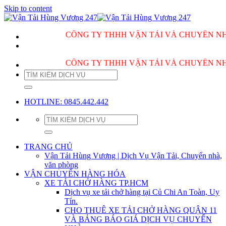
Skip to content
CÔNG TY THHH VẬN TẢI VÀ CHUYỂN NHÀ HÙN
CÔNG TY THHH VẬN TẢI VÀ CHUYỂN NHÀ HÙN
HOTLINE: 0845.442.442
TRANG CHỦ
Vận Tải Hùng Vương | Dịch Vụ Vận Tải, Chuyển nhà,
văn phòng
VẬN CHUYỂN HÀNG HÓA
XE TẢI CHỞ HÀNG TP.HCM
Dịch vụ xe tải chở hàng tại Củ Chi An Toàn, Uy
Tín.
CHO THUÊ XE TẢI CHỞ HÀNG QUẬN 11
VÀ BẢNG BÁO GIÁ DỊCH VỤ CHUYỂN