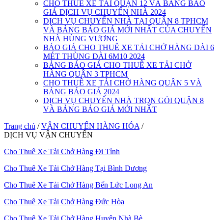
CHO THUÊ XE TẢI QUẬN 12 VÀ BẢNG BÁO
GIÁ DỊCH VỤ CHUYỂN NHÀ 2024
DỊCH VỤ CHUYỂN NHÀ TẠI QUẬN 8 TPHCM
VÀ BẢNG BÁO GIÁ MỚI NHẤT CỦA CHUYỂN
NHÀ HÙNG VƯƠNG
BÁO GIÁ CHO THUÊ XE TẢI CHỞ HÀNG DÀI 6
MÉT THÙNG DÀI 6M10 2024
BẢNG BÁO GIÁ CHO THUÊ XE TẢI CHỞ
HÀNG QUẬN 3 TPHCM
CHO THUÊ XE TẢI CHỞ HÀNG QUẬN 5 VÀ
BẢNG BÁO GIÁ 2024
DỊCH VỤ CHUYỂN NHÀ TRỌN GÓI QUẬN 8
VÀ BẢNG BÁO GIÁ MỚI NHẤT
Trang chủ
/
VẬN CHUYỂN HÀNG HÓA
/
DỊCH VỤ VẬN CHUYỂN
Cho Thuê Xe Tải Chở Hàng Đi Tỉnh
Cho Thuê Xe Tải Chở Hàng Tại Bình Dương
Cho Thuê Xe Tải Chở Hàng Bến Lức Long An
Cho Thuê Xe Tải Chở Hàng Đức Hòa
Cho Thuê Xe Tải Chở Hàng Huyện Nhà Bè