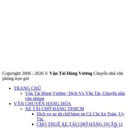
CÔNG TY THHH VẬN TẢI VÀ CHUYỂN NHÀ HÙNG
VƯƠNG
Đ/C: Số 48 Đường 50A – KP 9 Phường Tân Tạo – Quận Bình Tân
– TPHCM
MST: 0316324699
Hotline : 0845.442.442
Website : https://chuyennha247.vn
Gmail : chuyennha247.vn@gmail.com
Copyright 2006 - 2026 ©
Vận Tải Hùng Vương
Chuyển nhà văn
phòng trọn gói
TRANG CHỦ
Vận Tải Hùng Vương | Dịch Vụ Vận Tải, Chuyển nhà,
văn phòng
VẬN CHUYỂN HÀNG HÓA
XE TẢI CHỞ HÀNG TP.HCM
Dịch vụ xe tải chở hàng tại Củ Chi An Toàn, Uy
Tín.
CHO THUÊ XE TẢI CHỞ HÀNG QUẬN 11