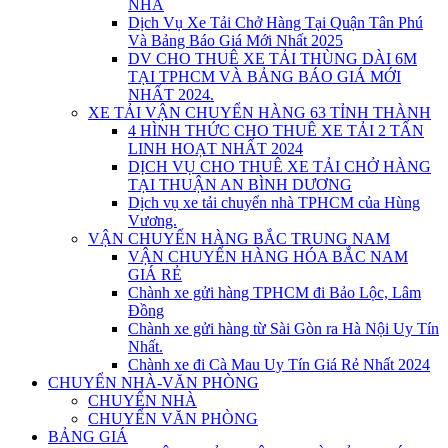
NHÀ
Dịch Vụ Xe Tải Chở Hàng Tại Quận Tân Phú
Và Bảng Báo Giá Mới Nhất 2025
DV CHO THUÊ XE TẢI THÙNG DÀI 6M
TẠI TPHCM VÀ BẢNG BÁO GIÁ MỚI
NHẤT 2024.
XE TẢI VẬN CHUYỂN HÀNG 63 TỈNH THÀNH
4 HÌNH THỨC CHO THUÊ XE TẢI 2 TẤN
LINH HOẠT NHẤT 2024
DỊCH VỤ CHO THUÊ XE TẢI CHỞ HÀNG
TẠI THUẬN AN BÌNH DƯƠNG
Dịch vụ xe tải chuyển nhà TPHCM của Hùng
Vương.
VẬN CHUYỂN HÀNG BẮC TRUNG NAM
VẬN CHUYỂN HÀNG HÓA BẮC NAM
GIÁ RẺ
Chành xe gửi hàng TPHCM đi Bảo Lộc, Lâm
Đồng
Chành xe gửi hàng từ Sài Gòn ra Hà Nội Uy Tín
Nhất.
Chành xe đi Cà Mau Uy Tín Giá Rẻ Nhất 2024
CHUYỂN NHÀ-VĂN PHÒNG
CHUYỂN NHÀ
CHUYỂN VĂN PHÒNG
BẢNG GIÁ