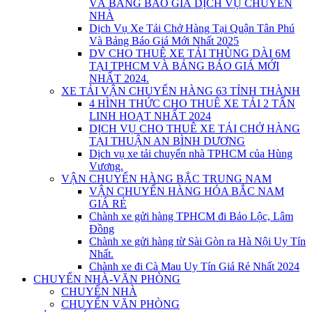
VÀ BẢNG BÁO GIÁ DỊCH VỤ CHUYỂN
NHÀ
Dịch Vụ Xe Tải Chở Hàng Tại Quận Tân Phú
Và Bảng Báo Giá Mới Nhất 2025
DV CHO THUÊ XE TẢI THÙNG DÀI 6M
TẠI TPHCM VÀ BẢNG BÁO GIÁ MỚI
NHẤT 2024.
XE TẢI VẬN CHUYỂN HÀNG 63 TỈNH THÀNH
4 HÌNH THỨC CHO THUÊ XE TẢI 2 TẤN
LINH HOẠT NHẤT 2024
DỊCH VỤ CHO THUÊ XE TẢI CHỞ HÀNG
TẠI THUẬN AN BÌNH DƯƠNG
Dịch vụ xe tải chuyển nhà TPHCM của Hùng
Vương.
VẬN CHUYỂN HÀNG BẮC TRUNG NAM
VẬN CHUYỂN HÀNG HÓA BẮC NAM
GIÁ RẺ
Chành xe gửi hàng TPHCM đi Bảo Lộc, Lâm
Đồng
Chành xe gửi hàng từ Sài Gòn ra Hà Nội Uy Tín
Nhất.
Chành xe đi Cà Mau Uy Tín Giá Rẻ Nhất 2024
CHUYỂN NHÀ-VĂN PHÒNG
CHUYỂN NHÀ
CHUYỂN VĂN PHÒNG