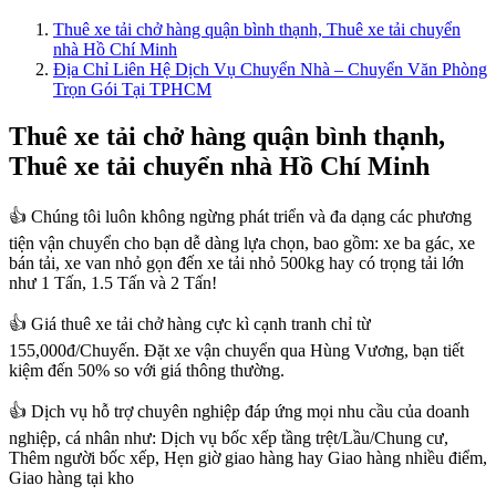
Thuê xe tải chở hàng quận bình thạnh, Thuê xe tải chuyển
nhà Hồ Chí Minh
Địa Chỉ Liên Hệ Dịch Vụ Chuyển Nhà – Chuyển Văn Phòng
Trọn Gói Tại TPHCM
Thuê xe tải chở hàng quận bình thạnh,
Thuê xe tải chuyển nhà Hồ Chí Minh
👍 Chúng tôi luôn không ngừng phát triển và đa dạng các phương
tiện vận chuyển cho bạn dễ dàng lựa chọn, bao gồm: xe ba gác, xe
bán tải, xe van nhỏ gọn đến xe tải nhỏ 500kg hay có trọng tải lớn
như 1 Tấn, 1.5 Tấn và 2 Tấn!
👍 Giá thuê xe tải chở hàng cực kì cạnh tranh chỉ từ
155,000đ/Chuyến. Đặt xe vận chuyển qua Hùng Vương, bạn tiết
kiệm đến 50% so với giá thông thường.
👍 Dịch vụ hỗ trợ chuyên nghiệp đáp ứng mọi nhu cầu của doanh
nghiệp, cá nhân như: Dịch vụ bốc xếp tầng trệt/Lầu/Chung cư,
Thêm người bốc xếp, Hẹn giờ giao hàng hay Giao hàng nhiều điểm,
Giao hàng tại kho