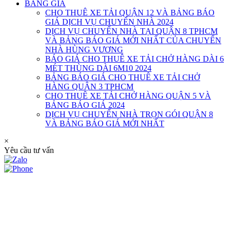
BẢNG GIÁ
CHO THUÊ XE TẢI QUẬN 12 VÀ BẢNG BÁO
GIÁ DỊCH VỤ CHUYỂN NHÀ 2024
DỊCH VỤ CHUYỂN NHÀ TẠI QUẬN 8 TPHCM
VÀ BẢNG BÁO GIÁ MỚI NHẤT CỦA CHUYỂN
NHÀ HÙNG VƯƠNG
BÁO GIÁ CHO THUÊ XE TẢI CHỞ HÀNG DÀI 6
MÉT THÙNG DÀI 6M10 2024
BẢNG BÁO GIÁ CHO THUÊ XE TẢI CHỞ
HÀNG QUẬN 3 TPHCM
CHO THUÊ XE TẢI CHỞ HÀNG QUẬN 5 VÀ
BẢNG BÁO GIÁ 2024
DỊCH VỤ CHUYỂN NHÀ TRỌN GÓI QUẬN 8
VÀ BẢNG BÁO GIÁ MỚI NHẤT
×
Yêu cầu tư vấn