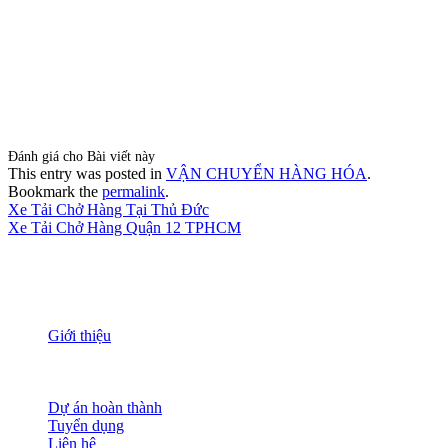
Đánh giá cho Bài viết này
This entry was posted in
VẬN CHUYỂN HÀNG HÓA
.
Bookmark the
permalink
.
Xe Tải Chở Hàng Tại Thủ Đức
Xe Tải Chở Hàng Quận 12 TPHCM
THÔNG TIN
Giới thiệu
Nguồn nhân lực
Tầm nhìn sứ mạng
Đánh giá dịch vụ
Dự án hoàn thành
Tuyển dụng
Liên hệ