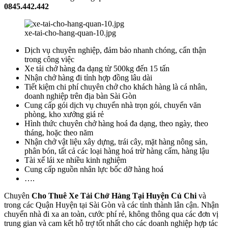
0845.442.442
xe-tai-cho-hang-quan-10.jpg
Dịch vụ chuyên nghiệp, đảm bảo nhanh chóng, cẩn thận
trong công việc
Xe tải chở hàng đa dạng từ 500kg đến 15 tấn
Nhận chở hàng đi tỉnh hợp đồng lâu dài
Tiết kiệm chi phí chuyên chở cho khách hàng là cá nhân,
doanh nghiệp trên địa bàn Sài Gòn
Cung cấp gói dịch vụ chuyển nhà trọn gói, chuyển văn
phòng, kho xưởng giá rẻ
Hình thức chuyên chở hàng hoá đa dạng, theo ngày, theo
tháng, hoặc theo năm
Nhận chở vật liệu xây dựng, trái cây, mặt hàng nông sản,
phân bón, tất cả các loại hàng hoá trừ hàng cấm, hàng lậu
Tài xế lái xe nhiều kinh nghiệm
Cung cấp nguồn nhân lực bốc dỡ hàng hoá
….
Chuyên
Cho Thuê Xe Tải Chở Hàng Tại Huyện Củ Chi
và
trong các Quận Huyện tại Sài Gòn và các tỉnh thành lân cận. Nhận
chuyển nhà đi xa an toàn, cước phí rẻ, không thông qua các đơn vị
trung gian và cam kết hỗ trợ tốt nhất cho các doanh nghiệp hợp tác