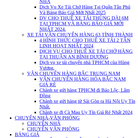
NHÀ
Dịch Vụ Xe Tải Chở Hàng Tại Quận Tân Phú
Và Bảng Báo Giá Mới Nhất 2025
DV CHO THUÊ XE TẢI THÙNG DÀI 6M
TẠI TPHCM VÀ BẢNG BÁO GIÁ MỚI
NHẤT 2024.
XE TẢI VẬN CHUYỂN HÀNG 63 TỈNH THÀNH
4 HÌNH THỨC CHO THUÊ XE TẢI 2 TẤN
LINH HOẠT NHẤT 2024
DỊCH VỤ CHO THUÊ XE TẢI CHỞ HÀNG
TẠI THUẬN AN BÌNH DƯƠNG
Dịch vụ xe tải chuyển nhà TPHCM của Hùng
Vương.
VẬN CHUYỂN HÀNG BẮC TRUNG NAM
VẬN CHUYỂN HÀNG HÓA BẮC NAM
GIÁ RẺ
Chành xe gửi hàng TPHCM đi Bảo Lộc, Lâm
Đồng
Chành xe gửi hàng từ Sài Gòn ra Hà Nội Uy Tín
Nhất.
Chành xe đi Cà Mau Uy Tín Giá Rẻ Nhất 2024
CHUYỂN NHÀ-VĂN PHÒNG
CHUYỂN NHÀ
CHUYỂN VĂN PHÒNG
BẢNG GIÁ