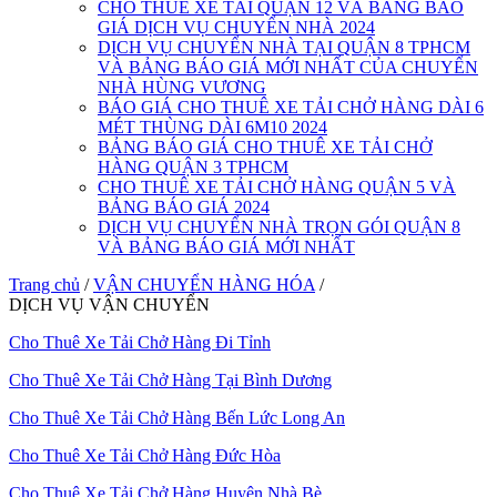
CHO THUÊ XE TẢI QUẬN 12 VÀ BẢNG BÁO
GIÁ DỊCH VỤ CHUYỂN NHÀ 2024
DỊCH VỤ CHUYỂN NHÀ TẠI QUẬN 8 TPHCM
VÀ BẢNG BÁO GIÁ MỚI NHẤT CỦA CHUYỂN
NHÀ HÙNG VƯƠNG
BÁO GIÁ CHO THUÊ XE TẢI CHỞ HÀNG DÀI 6
MÉT THÙNG DÀI 6M10 2024
BẢNG BÁO GIÁ CHO THUÊ XE TẢI CHỞ
HÀNG QUẬN 3 TPHCM
CHO THUÊ XE TẢI CHỞ HÀNG QUẬN 5 VÀ
BẢNG BÁO GIÁ 2024
DỊCH VỤ CHUYỂN NHÀ TRỌN GÓI QUẬN 8
VÀ BẢNG BÁO GIÁ MỚI NHẤT
Trang chủ
/
VẬN CHUYỂN HÀNG HÓA
/
DỊCH VỤ VẬN CHUYỂN
Cho Thuê Xe Tải Chở Hàng Đi Tỉnh
Cho Thuê Xe Tải Chở Hàng Tại Bình Dương
Cho Thuê Xe Tải Chở Hàng Bến Lức Long An
Cho Thuê Xe Tải Chở Hàng Đức Hòa
Cho Thuê Xe Tải Chở Hàng Huyện Nhà Bè