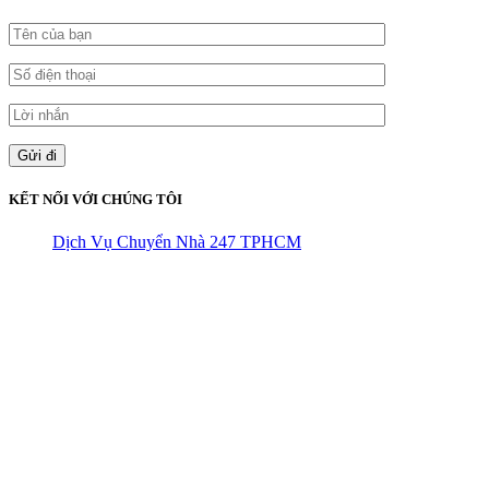
KẾT NỐI VỚI CHÚNG TÔI
Dịch Vụ Chuyển Nhà 247 TPHCM
CÔNG TY THHH VẬN TẢI VÀ CHUYỂN NHÀ HÙNG
VƯƠNG
Đ/C: Số 48 Đường 50A – KP 9 Phường Tân Tạo – Quận Bình Tân
– TPHCM
MST: 0316324699
Hotline : 0845.442.442
Website : https://chuyennha247.vn
Gmail : chuyennha247.vn@gmail.com