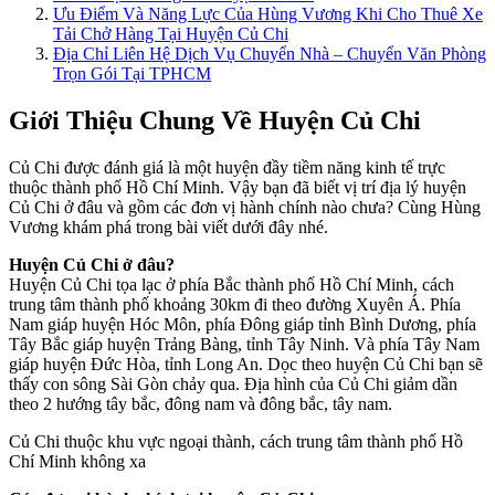
Ưu Điểm Và Năng Lực Của Hùng Vương Khi Cho Thuê Xe
Tải Chở Hàng Tại Huyện Củ Chi
Địa Chỉ Liên Hệ Dịch Vụ Chuyển Nhà – Chuyển Văn Phòng
Trọn Gói Tại TPHCM
Giới Thiệu Chung Về Huyện Củ Chi
Củ Chi được đánh giá là một huyện đầy tiềm năng kinh tế trực
thuộc thành phố Hồ Chí Minh. Vậy bạn đã biết vị trí địa lý huyện
Củ Chi ở đâu và gồm các đơn vị hành chính nào chưa? Cùng Hùng
Vương khám phá trong bài viết dưới đây nhé.
Huyện Củ Chi ở đâu?
Huyện Củ Chi tọa lạc ở phía Bắc thành phố Hồ Chí Minh, cách
trung tâm thành phố khoảng 30km đi theo đường Xuyên Á. Phía
Nam giáp huyện Hóc Môn, phía Đông giáp tỉnh Bình Dương, phía
Tây Bắc giáp huyện Trảng Bàng, tỉnh Tây Ninh. Và phía Tây Nam
giáp huyện Đức Hòa, tỉnh Long An. Dọc theo huyện Củ Chi bạn sẽ
thấy con sông Sài Gòn chảy qua. Địa hình của Củ Chi giảm dần
theo 2 hướng tây bắc, đông nam và đông bắc, tây nam.
Củ Chi thuộc khu vực ngoại thành, cách trung tâm thành phố Hồ
Chí Minh không xa