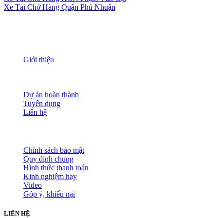
Xe Tải Chở Hàng Quận Phú Nhuận
THÔNG TIN
Giới thiệu
Nguồn nhân lực
Tầm nhìn sứ mạng
Đánh giá dịch vụ
Dự án hoàn thành
Tuyển dụng
Liên hệ
HỖ TRỢ KHÁCH HÀNG
Chính sách bảo mật
Quy định chung
Hình thức thanh toán
Kinh nghiệm hay
Video
Góp ý, khiếu nại
LIÊN HỆ