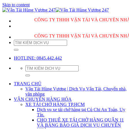
Skip to content
CÔNG TY THHH VẬN TẢI VÀ CHUYỂN NHÀ HÙNG 
CÔNG TY THHH VẬN TẢI VÀ CHUYỂN NHÀ HÙNG 
HOTLINE: 0845.442.442
TRANG CHỦ
Vận Tải Hùng Vương | Dịch Vụ Vận Tải, Chuyển nhà,
văn phòng
VẬN CHUYỂN HÀNG HÓA
XE TẢI CHỞ HÀNG TP.HCM
Dịch vụ xe tải chở hàng tại Củ Chi An Toàn, Uy
Tín.
CHO THUÊ XE TẢI CHỞ HÀNG QUẬN 11
VÀ BẢNG BÁO GIÁ DỊCH VỤ CHUYỂN