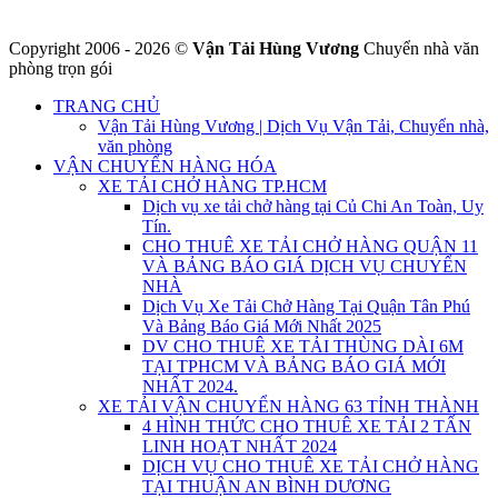
Copyright 2006 - 2026 ©
Vận Tải Hùng Vương
Chuyển nhà văn
phòng trọn gói
TRANG CHỦ
Vận Tải Hùng Vương | Dịch Vụ Vận Tải, Chuyển nhà,
văn phòng
VẬN CHUYỂN HÀNG HÓA
XE TẢI CHỞ HÀNG TP.HCM
Dịch vụ xe tải chở hàng tại Củ Chi An Toàn, Uy
Tín.
CHO THUÊ XE TẢI CHỞ HÀNG QUẬN 11
VÀ BẢNG BÁO GIÁ DỊCH VỤ CHUYỂN
NHÀ
Dịch Vụ Xe Tải Chở Hàng Tại Quận Tân Phú
Và Bảng Báo Giá Mới Nhất 2025
DV CHO THUÊ XE TẢI THÙNG DÀI 6M
TẠI TPHCM VÀ BẢNG BÁO GIÁ MỚI
NHẤT 2024.
XE TẢI VẬN CHUYỂN HÀNG 63 TỈNH THÀNH
4 HÌNH THỨC CHO THUÊ XE TẢI 2 TẤN
LINH HOẠT NHẤT 2024
DỊCH VỤ CHO THUÊ XE TẢI CHỞ HÀNG
TẠI THUẬN AN BÌNH DƯƠNG