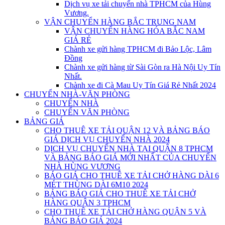
Dịch vụ xe tải chuyển nhà TPHCM của Hùng
Vương.
VẬN CHUYỂN HÀNG BẮC TRUNG NAM
VẬN CHUYỂN HÀNG HÓA BẮC NAM
GIÁ RẺ
Chành xe gửi hàng TPHCM đi Bảo Lộc, Lâm
Đồng
Chành xe gửi hàng từ Sài Gòn ra Hà Nội Uy Tín
Nhất.
Chành xe đi Cà Mau Uy Tín Giá Rẻ Nhất 2024
CHUYỂN NHÀ-VĂN PHÒNG
CHUYỂN NHÀ
CHUYỂN VĂN PHÒNG
BẢNG GIÁ
CHO THUÊ XE TẢI QUẬN 12 VÀ BẢNG BÁO
GIÁ DỊCH VỤ CHUYỂN NHÀ 2024
DỊCH VỤ CHUYỂN NHÀ TẠI QUẬN 8 TPHCM
VÀ BẢNG BÁO GIÁ MỚI NHẤT CỦA CHUYỂN
NHÀ HÙNG VƯƠNG
BÁO GIÁ CHO THUÊ XE TẢI CHỞ HÀNG DÀI 6
MÉT THÙNG DÀI 6M10 2024
BẢNG BÁO GIÁ CHO THUÊ XE TẢI CHỞ
HÀNG QUẬN 3 TPHCM
CHO THUÊ XE TẢI CHỞ HÀNG QUẬN 5 VÀ
BẢNG BÁO GIÁ 2024