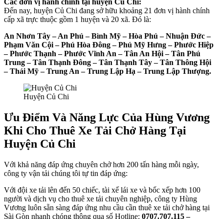
Các đơn vị hành chính tại huyện Củ Chi:
Đến nay, huyện Củ Chi đang sở hữu khoảng 21 đơn vị hành chính
cấp xã trực thuộc gồm 1 huyện và 20 xã. Đó là:
An Nhơn Tây – An Phú – Bình Mỹ – Hòa Phú – Nhuận Đức –
Phạm Văn Cội – Phú Hòa Đông – Phú Mỹ Hưng – Phước Hiệp
– Phước Thạnh – Phước Vĩnh An – Tân An Hội – Tân Phú
Trung – Tân Thạnh Đông – Tân Thạnh Tây – Tân Thông Hội
– Thái Mỹ – Trung An – Trung Lập Hạ – Trung Lập Thượng.
Huyện Củ Chi
Ưu Điểm Và Năng Lực Của Hùng Vương
Khi Cho Thuê Xe Tải Chở Hàng Tại
Huyện Củ Chi
Với khả năng đáp ứng chuyên chở hơn 200 tấn hàng mỗi ngày,
công ty vận tải chúng tôi tự tin đáp ứng:
Với đội xe tải lên đến 50 chiếc, tài xế lái xe và bốc xếp hơn 100
người và dịch vụ cho thuê xe tải chuyên nghiệp, công ty Hùng
Vương luôn sẵn sàng đáp ứng nhu cầu cần thuê xe tải chở hàng tại
Sài Gòn nhanh chóng thông qua số Hotline:
0707.707.115 –