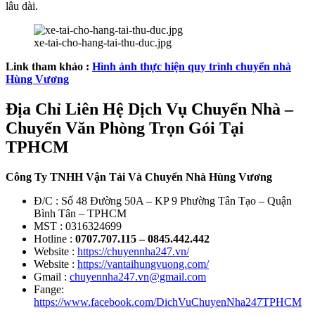
lâu dài.
xe-tai-cho-hang-tai-thu-duc.jpg
Link tham khảo :
Hình ảnh thực hiện quy trình chuyển nhà
Hùng Vương
Địa Chỉ Liên Hệ Dịch Vụ Chuyển Nhà –
Chuyển Văn Phòng Trọn Gói Tại
TPHCM
Công Ty TNHH Vận Tải Và Chuyển Nhà Hùng Vương
Đ/C : Số 48 Đường 50A – KP 9 Phường Tân Tạo – Quận
Bình Tân – TPHCM
MST : 0316324699
Hotline :
0707.707.115 – 0845.442.442
Website :
https://chuyennha247.vn/
Website :
https://vantaihungvuong.com/
Gmail :
chuyennha247.vn@gmail.com
Fange:
https://www.facebook.com/DichVuChuyenNha247TPHCM