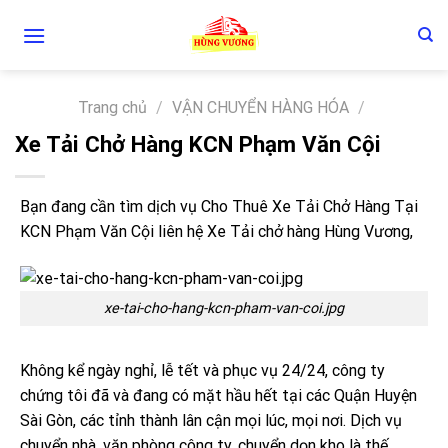
Skip
to
content
Trang chủ
/
VẬN CHUYỂN HÀNG HÓA
/
Xe Tải Chở Hàng KCN Phạm Văn Cội
Bạn đang cần tìm dịch vụ Cho Thuê Xe Tải Chở Hàng Tại
KCN Phạm Văn Cội liên hệ Xe Tải chở hàng Hùng Vương,
xe-tai-cho-hang-kcn-pham-van-coi.jpg
Không kể ngày nghỉ, lễ tết và phục vụ 24/24, công ty
chứng tôi đã và đang có mặt hầu hết tại các Quận Huyện
Sài Gòn, các tỉnh thành lân cận mọi lúc, mọi nơi. Dịch vụ
chuyển nhà, văn phòng công ty, chuyển dọn kho là thế