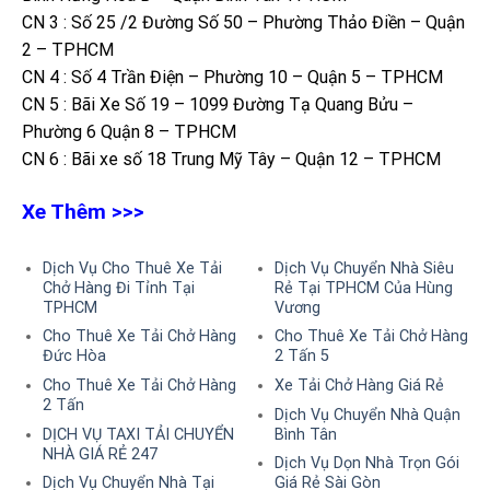
CN 3 : Số 25 /2 Đường Số 50 – Phường Thảo Điền – Quận
2 – TPHCM
CN 4 : Số 4 Trần Điện – Phường 10 – Quận 5 – TPHCM
CN 5 : Bãi Xe Số 19 – 1099 Đường Tạ Quang Bửu –
Phường 6 Quận 8 – TPHCM
CN 6 : Bãi xe số 18 Trung Mỹ Tây – Quận 12 – TPHCM
Xe Thêm >>>
Dịch Vụ Cho Thuê Xe Tải
Dịch Vụ Chuyển Nhà Siêu
Chở Hàng Đi Tỉnh Tại
Rẻ Tại TPHCM Của Hùng
TPHCM
Vương
Cho Thuê Xe Tải Chở Hàng
Cho Thuê Xe Tải Chở Hàng
Đức Hòa
2 Tấn 5
Cho Thuê Xe Tải Chở Hàng
Xe Tải Chở Hàng Giá Rẻ
2 Tấn
Dịch Vụ Chuyển Nhà Quận
DỊCH VỤ TAXI TẢI CHUYỂN
Bình Tân
NHÀ GIÁ RẺ 247
Dịch Vụ Dọn Nhà Trọn Gói
Dịch Vụ Chuyển Nhà Tại
Giá Rẻ Sài Gòn