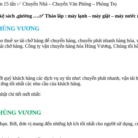
ấn đến 15 tấn ✅ Chuyển Nhà – Chuyển Văn Phòng – Phòng Trọ
– kệ sách ,giường ….✅ Tháo lắp : máy lạnh – máy giặt – máy nước
 HÙNG VƯƠNG
o thuê xe tải chở hàng để chuyển hàng, chuyển phát nhanh hàng hóa, v
ải chở hàng. Công ty vận chuyển hàng hóa Hùng Vương, Chúng tôi hân
i quý khách hàng các dịch vụ uy tín như: chuyển phát nhanh, vận tải 
ứng tốt nhất các nhu cầu của khách hàng.
 chi tiết mới nhất:
 HÙNG VƯƠNG
ạn. Bởi, đơn vị mang đến những lợi ích tốt nhất cho người sử dụng, c