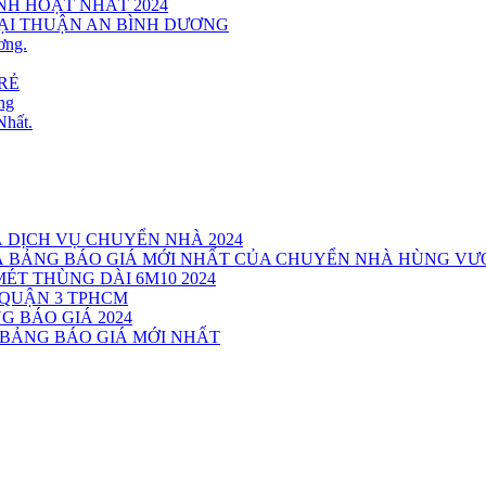
INH HOẠT NHẤT 2024
TẠI THUẬN AN BÌNH DƯƠNG
ơng.
RẺ
ng
Nhất.
Á DỊCH VỤ CHUYỂN NHÀ 2024
VÀ BẢNG BÁO GIÁ MỚI NHẤT CỦA CHUYỂN NHÀ HÙNG V
MÉT THÙNG DÀI 6M10 2024
 QUẬN 3 TPHCM
G BÁO GIÁ 2024
 BẢNG BÁO GIÁ MỚI NHẤT