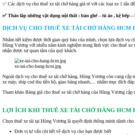
✅ Các dịch vụ cho thuê xe tải chở hàng giá rẻ với các loại xe 1 t
✅ Tháo lắp những vật dụng nội thất : bàn ghế – tủ áo , kệ bếp 
DỊCH VỤ CHO THUÊ XE TẢI CHỞ HÀNG HCM
Nhằm tiết kiệm được thời gian quý báu của mình, chọn lựa dịch vụ ch
Hùng Vương với nhiều năm kinh nghiệm trong lĩnh vực cho thuê xe t
nhận được sự quan tâm của quý khách.
xe-tai-cho-hang-hcm.jpg
Ngoài dịch vụ cho thuê xe tải chở hàng, Hùng Vương còn cung cấp tớ
xe máy, ship cod thu tiền hộ, giao hàng nhanh,… nhằm mục đích đáp 
Tham khảo Bảng giá cho thuê xe tải chở hàng của Hùng Vương cập nhật
LỢI ÍCH KHI THUÊ XE TẢI CHỞ HÀNG HCM
Chọn thuê xe tải tại Hùng Vương là quyết định thông minh dành cho b
Đơn vị tư vấn chi tiết về dịch vụ cho bạn được biết