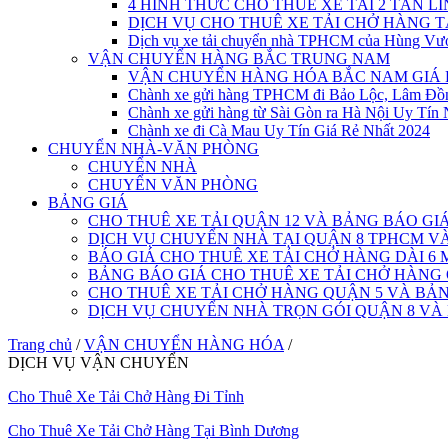
4 HÌNH THỨC CHO THUÊ XE TẢI 2 TẤN L
DỊCH VỤ CHO THUÊ XE TẢI CHỞ HÀNG 
Dịch vụ xe tải chuyển nhà TPHCM của Hùng Vư
VẬN CHUYỂN HÀNG BẮC TRUNG NAM
VẬN CHUYỂN HÀNG HÓA BẮC NAM GIÁ 
Chành xe gửi hàng TPHCM đi Bảo Lộc, Lâm Đồ
Chành xe gửi hàng từ Sài Gòn ra Hà Nội Uy Tín 
Chành xe đi Cà Mau Uy Tín Giá Rẻ Nhất 2024
CHUYỂN NHÀ-VĂN PHÒNG
CHUYỂN NHÀ
CHUYỂN VĂN PHÒNG
BẢNG GIÁ
CHO THUÊ XE TẢI QUẬN 12 VÀ BẢNG BÁO GI
DỊCH VỤ CHUYỂN NHÀ TẠI QUẬN 8 TPHCM 
BÁO GIÁ CHO THUÊ XE TẢI CHỞ HÀNG DÀI 6 
BẢNG BÁO GIÁ CHO THUÊ XE TẢI CHỞ HÀNG
CHO THUÊ XE TẢI CHỞ HÀNG QUẬN 5 VÀ BẢN
DỊCH VỤ CHUYỂN NHÀ TRỌN GÓI QUẬN 8 VÀ
Trang chủ
/
VẬN CHUYỂN HÀNG HÓA
/
DỊCH VỤ VẬN CHUYỂN
Cho Thuê Xe Tải Chở Hàng Đi Tỉnh
Cho Thuê Xe Tải Chở Hàng Tại Bình Dương