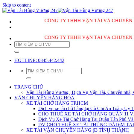
Skip to content
CÔNG TY THHH VẬN TẢI VÀ CHUYỂN NHÀ HÙ
CÔNG TY THHH VẬN TẢI VÀ CHUYỂN NHÀ HÙ
HOTLINE: 0845.442.442
TRANG CHỦ
Vận Tải Hùng Vương | Dịch Vụ Vận Tải, Chuyển nhà, 
VẬN CHUYỂN HÀNG HÓA
XE TẢI CHỞ HÀNG TP.HCM
Dịch vụ xe tải chở hàng tại Củ Chi An Toàn, Uy T
CHO THUÊ XE TẢI CHỞ HÀNG QUẬN 11 
Dịch Vụ Xe Tải Chở Hàng Tại Quận Tân Phú Và
DV CHO THUÊ XE TẢI THÙNG DÀI 6M TẠI
XE TẢI VẬN CHUYỂN HÀNG 63 TỈNH THÀNH