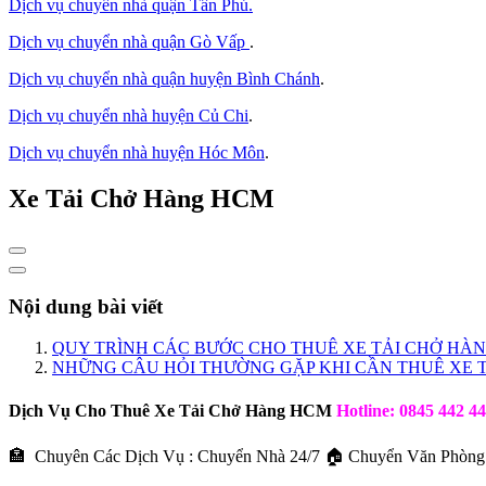
Dịch vụ chuyển nhà quận Tân Phú
.
Dịch vụ chuyển nhà quận Gò Vấp
.
Dịch vụ chuyển nhà quận huyện Bình Chánh
.
Dịch vụ chuyển nhà huyện Củ Chi
.
Dịch vụ chuyển nhà huyện Hóc Môn
.
Xe Tải Chở Hàng HCM
Nội dung bài viết
QUY TRÌNH CÁC BƯỚC CHO THUÊ XE TẢI CHỞ H
NHỮNG CÂU HỎI THƯỜNG GẶP KHI CẦN THUÊ XE T
Dịch Vụ Cho Thuê Xe Tải Chở Hàng HCM
Hotline: 0845 442 4
🏣 Chuyên Các Dịch Vụ : Chuyển Nhà 24/7 🏠 Chuyển Văn Phòn