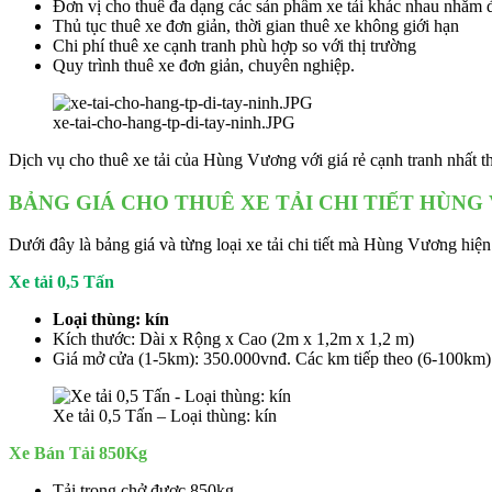
Đơn vị cho thuê đa dạng các sản phẩm xe tải khác nhau nhằm 
Thủ tục thuê xe đơn giản, thời gian thuê xe không giới hạn
Chi phí thuê xe cạnh tranh phù hợp so với thị trường
Quy trình thuê xe đơn giản, chuyên nghiệp.
xe-tai-cho-hang-tp-di-tay-ninh.JPG
Dịch vụ cho thuê xe tải của Hùng Vương với giá rẻ cạnh tranh nhất th
BẢNG GIÁ CHO THUÊ XE TẢI CHI TIẾT HÙN
Dưới đây là bảng giá và từng loại xe tải chi tiết mà Hùng Vương hiện
Xe tải 0,5 Tấn
Loại thùng: kín
Kích thước: Dài x Rộng x Cao (2m x 1,2m x 1,2 m)
Giá mở cửa (1-5km): 350.000vnđ. Các km tiếp theo (6-100km)
Xe tải 0,5 Tấn – Loại thùng: kín
Xe Bán Tải 850Kg
Tải trọng chở được 850kg