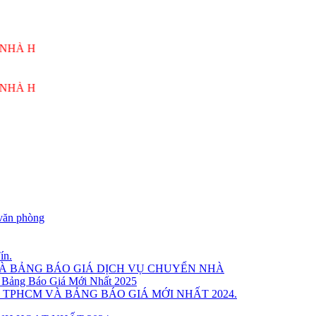
NG VƯƠNG PHỤC VỤ 24/7
NG VƯƠNG PHỤC VỤ 24/7
văn phòng
ín.
VÀ BẢNG BÁO GIÁ DỊCH VỤ CHUYỂN NHÀ
 Bảng Báo Giá Mới Nhất 2025
 TPHCM VÀ BẢNG BÁO GIÁ MỚI NHẤT 2024.