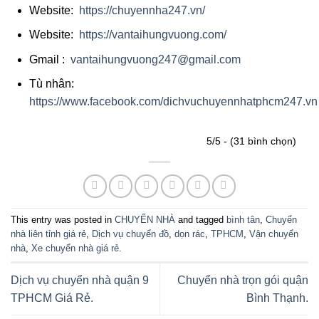
Website:
https://chuyennha247.vn/
Website:
https://vantaihungvuong.com/
Gmail :
vantaihungvuong247@gmail.com
Tù nhân:
https://www.facebook.com/dichvuchuyennhatphcm247.vn
5/5 - (31 bình chọn)
This entry was posted in
CHUYỂN NHÀ
and tagged
bình tân
,
Chuyển
nhà liên tỉnh giá rẻ
,
Dịch vụ chuyển đồ
,
dọn rác
,
TPHCM
,
Vận chuyển
nhà
,
Xe chuyển nhà giá rẻ
.
Dịch vụ chuyển nhà quận 9
Chuyển nhà trọn gói quận
TPHCM Giá Rẻ.
Bình Thạnh.