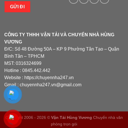
CÔNG TY THHH VẬN TẢI VÀ CHUYỂN NHÀ HÙNG
VƯƠNG
Đ/C: Số 48 Đường 50A – KP 9 Phường Tân Tạo – Quận
Bình Tân – TPHCM
MST: 0316324699
Hotline : 0845.442.442
Website : https://chuyennha247.vn
Gmail : chuyennha247.vn@gmail.com
Copyright 2006 - 2026 ©
Vận Tải Hùng Vương
Chuyển nhà văn
phòng trọn gói