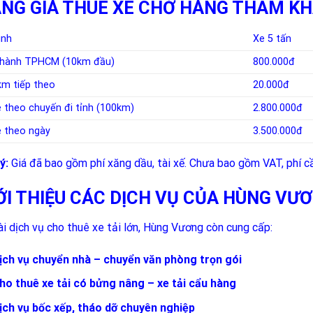
NG GIÁ THUÊ XE CHỞ HÀNG THAM K
ình
Xe 5 tấn
thành TPHCM (10km đầu)
800.000đ
km tiếp theo
20.000đ
 theo chuyến đi tỉnh (100km)
2.800.000đ
 theo ngày
3.500.000đ
ý:
Giá đã bao gồm phí xăng dầu, tài xế. Chưa bao gồm VAT, phí c
ỚI THIỆU CÁC DỊCH VỤ CỦA HÙNG VƯ
i dịch vụ cho thuê xe tải lớn, Hùng Vương còn cung cấp:
ịch vụ chuyển nhà – chuyển văn phòng trọn gói
ho thuê xe tải có bửng nâng – xe tải cẩu hàng
ịch vụ bốc xếp, tháo dỡ chuyên nghiệp