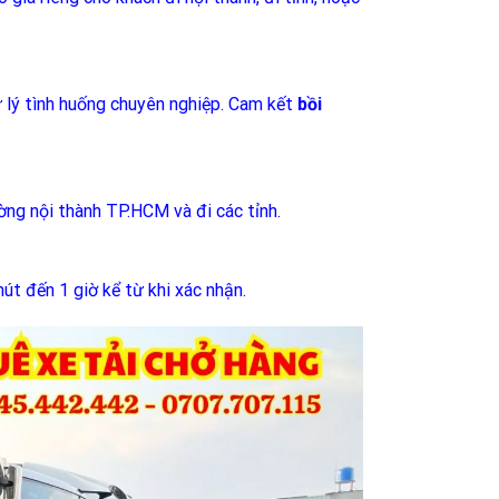
ử lý tình huống chuyên nghiệp. Cam kết
bồi
ường nội thành TP.HCM và đi các tỉnh.
út đến 1 giờ kể từ khi xác nhận.