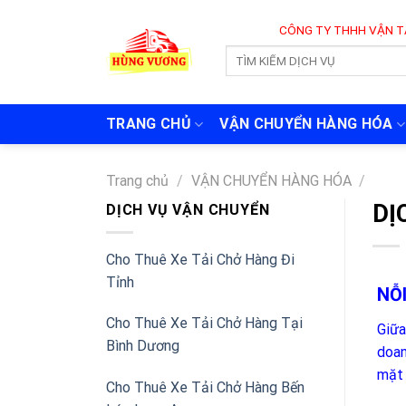
Skip
CÔNG TY THHH VẬN TẢI VÀ CHUYỂN 
to
content
TRANG CHỦ
VẬN CHUYỂN HÀNG HÓA
Trang chủ
/
VẬN CHUYỂN HÀNG HÓA
/
DỊ
DỊCH VỤ VẬN CHUYỂN
Cho Thuê Xe Tải Chở Hàng Đi
Tỉnh
NỖ
Cho Thuê Xe Tải Chở Hàng Tại
Giữa
Bình Dương
doan
mặt 
Cho Thuê Xe Tải Chở Hàng Bến