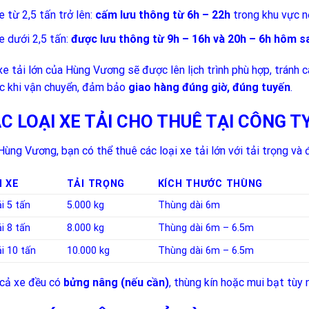
e từ 2,5 tấn trở lên:
cấm lưu thông từ 6h – 22h
trong khu vực n
e dưới 2,5 tấn:
được lưu thông từ 9h – 16h và 20h – 6h hôm s
xe tải lớn của Hùng Vương sẽ được lên lịch trình phù hợp, tránh
c khi vận chuyển, đảm bảo
giao hàng đúng giờ, đúng tuyến
.
C LOẠI XE TẢI CHO THUÊ TẠI CÔNG 
Hùng Vương, bạn có thể thuê các loại xe tải lớn với tải trọng và
I XE
TẢI TRỌNG
KÍCH THƯỚC THÙNG
i 5 tấn
5.000 kg
Thùng dài 6m
i 8 tấn
8.000 kg
Thùng dài 6m – 6.5m
i 10 tấn
10.000 kg
Thùng dài 6m – 6.5m
cả xe đều có
bửng nâng (nếu cần)
, thùng kín hoặc mui bạt tùy 