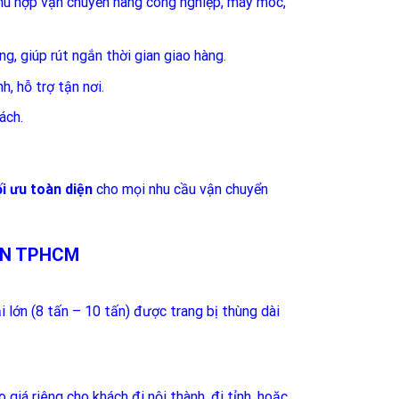
phù hợp vận chuyển hàng công nghiệp, máy móc,
g, giúp rút ngắn thời gian giao hàng.
h, hỗ trợ tận nơi.
ách.
ối ưu toàn diện
cho mọi nhu cầu vận chuyển
ỚN TPHCM
 lớn (8 tấn – 10 tấn) được trang bị thùng dài
giá riêng cho khách đi nội thành, đi tỉnh, hoặc