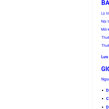
BẢ
Lộ tr
Nội 
Mỗi 
Thuê
Thuê
Lưu 
GI
Ngoà
D
C
D