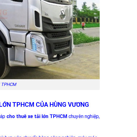
N TPHCM
ẢI LỚN TPHCM CỦA HÙNG VƯƠNG
háp
cho thuê xe tải lớn TPHCM
chuyên nghiệp,