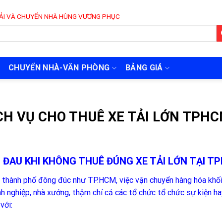
NHÀ HÙNG VƯƠNG PHỤC VỤ 24/7
CHUYỂN NHÀ-VĂN PHÒNG
BẢNG GIÁ
CH VỤ CHO THUÊ XE TẢI LỚN TPH
I ĐAU KHI KHÔNG THUÊ ĐÚNG XE TẢI LỚN TẠI T
 thành phố đông đúc như TP.HCM, việc vận chuyển hàng hóa khối lư
h nghiệp, nhà xưởng, thậm chí cả các tổ chức tổ chức sự kiện ha
với: