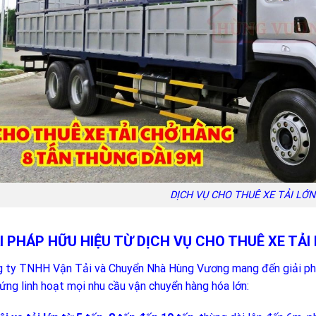
DỊCH VỤ CHO THUÊ XE TẢI LỚ
ẢI PHÁP HỮU HIỆU TỪ DỊCH VỤ CHO THUÊ XE T
 ty TNHH Vận Tải và Chuyển Nhà Hùng Vương mang đến giải p
ứng linh hoạt mọi nhu cầu vận chuyển hàng hóa lớn: