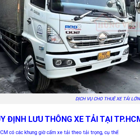
DỊCH VỤ CHO THUÊ XE TẢI LỚ
Y ĐỊNH LƯU THÔNG XE TẢI TẠI TP.HC
CM có các khung giờ cấm xe tải theo tải trọng, cụ thể: