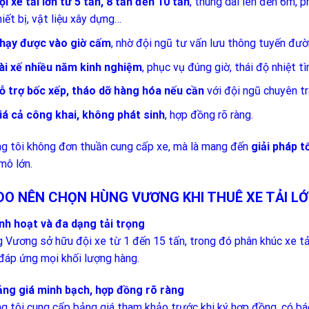
ội xe tải lớn từ 5 tấn, 8 tấn đến 10 tấn
, thùng dài lên đến 6m, 
hiết bị, vật liệu xây dựng…
hạy được vào giờ cấm
, nhờ đội ngũ tư vấn lưu thông tuyến đườn
ài xế nhiều năm kinh nghiệm
, phục vụ đúng giờ, thái độ nhiệt tìn
ỗ trợ bốc xếp, tháo dỡ hàng hóa nếu cần
với đội ngũ chuyên tr
iá cả công khai, không phát sinh
, hợp đồng rõ ràng.
g tôi không đơn thuần cung cấp xe, mà là mang đến
giải pháp t
mô lớn.
 DO NÊN CHỌN HÙNG VƯƠNG KHI THUÊ XE TẢI L
inh hoạt và đa dạng tải trọng
 Vương sở hữu đội xe từ 1 đến 15 tấn, trong đó phân khúc xe tải
đáp ứng mọi khối lượng hàng.
ảng giá minh bạch, hợp đồng rõ ràng
g tôi cung cấp bảng giá tham khảo trước khi ký hợp đồng, có báo 