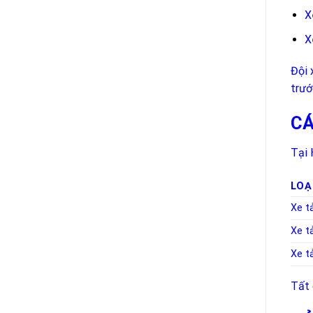
X
X
Đội 
trướ
CÁ
Tại 
LOẠ
Xe tả
Xe tả
Xe tả
Tất 