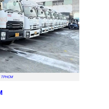
N TPHCM
M