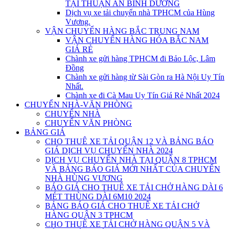
TẠI THUẬN AN BÌNH DƯƠNG
Dịch vụ xe tải chuyển nhà TPHCM của Hùng
Vương.
VẬN CHUYỂN HÀNG BẮC TRUNG NAM
VẬN CHUYỂN HÀNG HÓA BẮC NAM
GIÁ RẺ
Chành xe gửi hàng TPHCM đi Bảo Lộc, Lâm
Đồng
Chành xe gửi hàng từ Sài Gòn ra Hà Nội Uy Tín
Nhất.
Chành xe đi Cà Mau Uy Tín Giá Rẻ Nhất 2024
CHUYỂN NHÀ-VĂN PHÒNG
CHUYỂN NHÀ
CHUYỂN VĂN PHÒNG
BẢNG GIÁ
CHO THUÊ XE TẢI QUẬN 12 VÀ BẢNG BÁO
GIÁ DỊCH VỤ CHUYỂN NHÀ 2024
DỊCH VỤ CHUYỂN NHÀ TẠI QUẬN 8 TPHCM
VÀ BẢNG BÁO GIÁ MỚI NHẤT CỦA CHUYỂN
NHÀ HÙNG VƯƠNG
BÁO GIÁ CHO THUÊ XE TẢI CHỞ HÀNG DÀI 6
MÉT THÙNG DÀI 6M10 2024
BẢNG BÁO GIÁ CHO THUÊ XE TẢI CHỞ
HÀNG QUẬN 3 TPHCM
CHO THUÊ XE TẢI CHỞ HÀNG QUẬN 5 VÀ