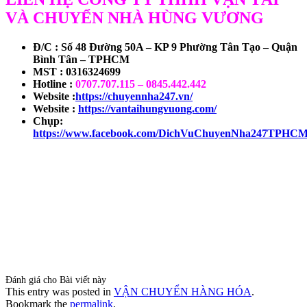
VÀ CHUYỂN NHÀ HÙNG VƯƠNG
Đ/C : Số 48 Đường 50A – KP 9 Phường Tân Tạo – Quận
Bình Tân – TPHCM
MST : 0316324699
Hotline :
0707.707.115 – 0845.442.442
Website :
https://chuyennha247.vn/
Website :
https://vantaihungvuong.com/
Chụp:
https://www.facebook.com/DichVuChuyenNha247TPHC
Đánh giá cho Bài viết này
This entry was posted in
VẬN CHUYỂN HÀNG HÓA
.
Bookmark the
permalink
.