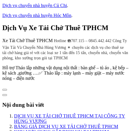
Dịch vụ chuyển nhà huyện Củ Chi
.
Dịch vụ chuyển nhà huyện Hóc Môn
.
Dịch Vụ Xe Tải Chở Thuê TPHCM
Xe Tải Chở Thuê TPHCM
Hotline ☎️707.115 – 0845.442.442 Công Ty
Vận Tải Và Chuyển Nhà Hùng Vương ✴ chuyên các dịch vụ cho thuê xe
tải chở hàng giá rẻ với các loại xe 1 tấn đến 15 tấn, chuyển nhà, chuyển văn
phòng, kho xưởng trọn gói tại TPHCM
Hỗ trợ Tháo lắp những vật dụng nội thất : bàn ghế – tủ áo , kệ bếp –
kệ sách ,giường ….✅ Tháo lắp : máy lạnh – máy giặt – máy nước
nóng – điện nước
Nội dung bài viết
DỊCH VỤ XE TẢI CHỞ THUÊ TPHCM TẠI CÔNG TY
HÙNG VƯƠNG
BẢNG GIÁ DỊCH VỤ XE TẢI CHỞ THUÊ TPHCM