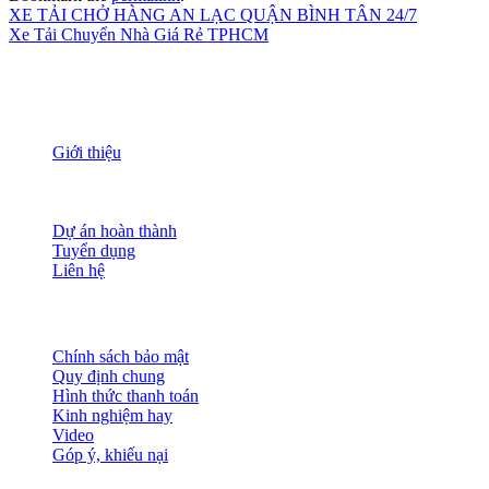
XE TẢI CHỞ HÀNG AN LẠC QUẬN BÌNH TÂN 24/7
Xe Tải Chuyển Nhà Giá Rẻ TPHCM
THÔNG TIN
Giới thiệu
Nguồn nhân lực
Tầm nhìn sứ mạng
Đánh giá dịch vụ
Dự án hoàn thành
Tuyển dụng
Liên hệ
HỖ TRỢ KHÁCH HÀNG
Chính sách bảo mật
Quy định chung
Hình thức thanh toán
Kinh nghiệm hay
Video
Góp ý, khiếu nại