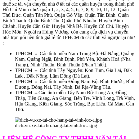
thuê xe tải vận chuyển nhà ở tất cả các quận huyện trong thành phố
Hồ Chí Minh như: quận 1, 2, 3, 4, 5, 6, 7, 8, 9, 10, 11, 12. Quận
Thủ Đức. Quận Tân Phú. Quận Gò Vấp. Quận Tân Bình. Quận
Bình Thạnh. Quận Bình Tân. Quận Phú Nhuận. Huyện Bình
Chánh. Huyện Cần Giờ. Huyện Nhà Bè. Huyện Củ Chi. Huyện
Hóc Môn. Ngoài ra Hùng Vương còn cung cấp dịch vụ chuyển
nhà trọn gói liên tỉnh giá rẻ từ TPHCM đi các tỉnh và ngược lại như
:
TPHCM ⇔ Các tỉnh miền Nam Trung Bộ: Đà Nẵng, Quảng
Nam, Quảng Ngãi, Bình Định, Phú Yên, Khánh Hoà (Nha
Trang), Ninh Thuận, Bình Thuận (Phan Thiết).
TPHCM ⇔ Các tỉnh Tây Nguyên: Kon Tum, Gia Lai, Đăk
Lak , Đăk Nông, Lâm Đồng (Đà Lạt).
TPHCM ⇔ Các tỉnh miền Đông Nam Bộ: Bình Phước, Bình
Dương, Đồng Nai, Tây Ninh, Bà Rịa-Vũng Tàu.
TPHCM ⇔Các tỉnh miền Tây Nam Bộ: Long An, Đồng
Tháp, Tiền Giang, An Giang, Bến Tre, Vĩnh Long, Trà Vinh,
Hậu Giang, Kiên Giang, Sóc Trăng, Bạc Liêu, Cà Mau, Cần
Thơ.
dich-vu-xe-tai-cho-hang-tai-vinh-loc-a.jpg
LIÊN HỆ CÔNG TY THHH VẬN TẢI