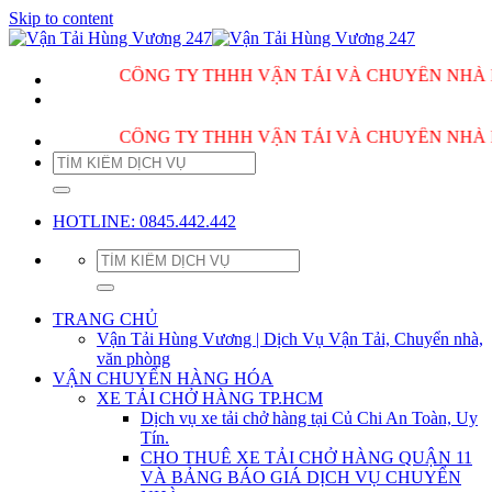
Skip to content
CÔNG TY THHH VẬN TẢI VÀ CHUYỂN NHÀ HÙNG VƯ
CÔNG TY THHH VẬN TẢI VÀ CHUYỂN NHÀ HÙNG VƯ
HOTLINE: 0845.442.442
TRANG CHỦ
Vận Tải Hùng Vương | Dịch Vụ Vận Tải, Chuyển nhà,
văn phòng
VẬN CHUYỂN HÀNG HÓA
XE TẢI CHỞ HÀNG TP.HCM
Dịch vụ xe tải chở hàng tại Củ Chi An Toàn, Uy
Tín.
CHO THUÊ XE TẢI CHỞ HÀNG QUẬN 11
VÀ BẢNG BÁO GIÁ DỊCH VỤ CHUYỂN