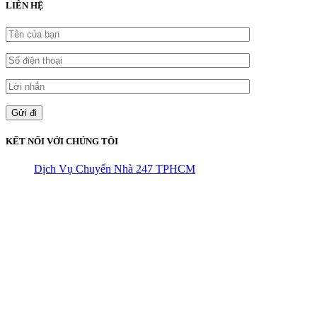
LIÊN HỆ
KẾT NỐI VỚI CHÚNG TÔI
Dịch Vụ Chuyển Nhà 247 TPHCM
CÔNG TY THHH VẬN TẢI VÀ CHUYỂN NHÀ HÙNG
VƯƠNG
Đ/C: Số 48 Đường 50A – KP 9 Phường Tân Tạo – Quận Bình Tân
– TPHCM
MST: 0316324699
Hotline : 0845.442.442
Website : https://chuyennha247.vn
Gmail : chuyennha247.vn@gmail.com