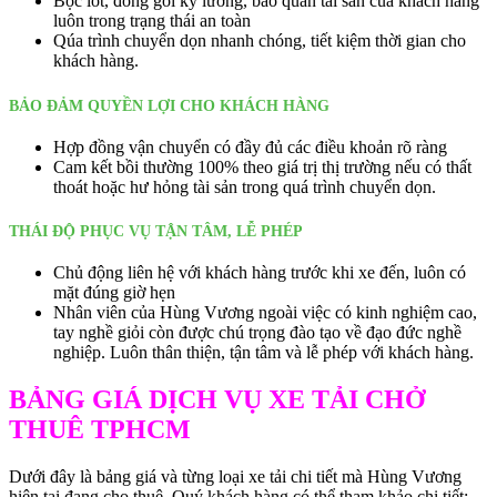
Bọc lót, đóng gói kỹ lường, bảo quản tải sản của khách hàng
luôn trong trạng thái an toàn
Qúa trình chuyển dọn nhanh chóng, tiết kiệm thời gian cho
khách hàng.
BẢO ĐẢM QUYỀN LỢI CHO KHÁCH HÀNG
Hợp đồng vận chuyển có đầy đủ các điều khoản rõ ràng
Cam kết bồi thường 100% theo giá trị thị trường nếu có thất
thoát hoặc hư hỏng tài sản trong quá trình chuyển dọn.
THÁI ĐỘ PHỤC VỤ TẬN TÂM, LỄ PHÉP
Chủ động liên hệ với khách hàng trước khi xe đến, luôn có
mặt đúng giờ hẹn
Nhân viên của Hùng Vương ngoài việc có kinh nghiệm cao,
tay nghề giỏi còn được chú trọng đào tạo về đạo đức nghề
nghiệp. Luôn thân thiện, tận tâm và lễ phép với khách hàng.
BẢNG GIÁ DỊCH VỤ XE TẢI CHỞ
THUÊ TPHCM
Dưới đây là bảng giá và từng loại xe tải chi tiết mà Hùng Vương
hiện tại đang cho thuê. Quý khách hàng có thể tham khảo chi tiết: