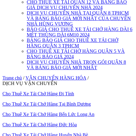
CHO THUÊ XE TẢI QUẬN 12 VÀ BẢNG BÁO
GIÁ DỊCH VỤ CHUYỂN NHÀ 2024
DỊCH VỤ CHUYỂN NHÀ TẠI QUẬN 8 TPHCM
VÀ BẢNG BÁO GIÁ MỚI NHẤT CỦA CHUYỂN
NHÀ HÙNG VƯƠNG
BÁO GIÁ CHO THUÊ XE TẢI CHỞ HÀNG DÀI 6
MÉT THÙNG DÀI 6M10 2024
BẢNG BÁO GIÁ CHO THUÊ XE TẢI CHỞ
HÀNG QUẬN 3 TPHCM
CHO THUÊ XE TẢI CHỞ HÀNG QUẬN 5 VÀ
BẢNG BÁO GIÁ 2024
DỊCH VỤ CHUYỂN NHÀ TRỌN GÓI QUẬN 8
VÀ BẢNG BÁO GIÁ MỚI NHẤT
Trang chủ
/
VẬN CHUYỂN HÀNG HÓA
/
DỊCH VỤ VẬN CHUYỂN
Cho Thuê Xe Tải Chở Hàng Đi Tỉnh
Cho Thuê Xe Tải Chở Hàng Tại Bình Dương
Cho Thuê Xe Tải Chở Hàng Bến Lức Long An
Cho Thuê Xe Tải Chở Hàng Đức Hòa
Cho Thuê Xe Tải Chở Hàng Huyện Nhà Bè