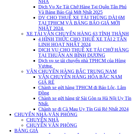
NHÀ
Dịch Vụ Xe Tải Chở Hàng Tại Quận Tân Phú
Và Bảng Báo Giá Mới Nhất 2025
DV CHO THUÊ XE TẢI THÙNG DÀI 6M
TẠI TPHCM VÀ BẢNG BÁO GIÁ MỚI
NHẤT 2024.
XE TẢI VẬN CHUYỂN HÀNG 63 TỈNH THÀNH
4 HÌNH THỨC CHO THUÊ XE TẢI 2 TẤN
LINH HOẠT NHẤT 2024
DỊCH VỤ CHO THUÊ XE TẢI CHỞ HÀNG
TẠI THUẬN AN BÌNH DƯƠNG
Dịch vụ xe tải chuyển nhà TPHCM của Hùng
Vương.
VẬN CHUYỂN HÀNG BẮC TRUNG NAM
VẬN CHUYỂN HÀNG HÓA BẮC NAM
GIÁ RẺ
Chành xe gửi hàng TPHCM đi Bảo Lộc, Lâm
Đồng
Chành xe gửi hàng từ Sài Gòn ra Hà Nội Uy Tín
Nhất.
Chành xe đi Cà Mau Uy Tín Giá Rẻ Nhất 2024
CHUYỂN NHÀ-VĂN PHÒNG
CHUYỂN NHÀ
CHUYỂN VĂN PHÒNG
BẢNG GIÁ