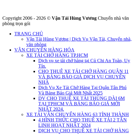
Copyright 2006 - 2026 ©
Vận Tải Hùng Vương
Chuyển nhà văn
phòng trọn gói
TRANG CHỦ
Vận Tải Hùng Vương | Dịch Vụ Vận Tải, Chuyển nhà,
văn phòng
VẬN CHUYỂN HÀNG HÓA
XE TẢI CHỞ HÀNG TP.HCM
Dịch vụ xe tải chở hàng tại Củ Chi An Toàn, Uy
Tín.
CHO THUÊ XE TẢI CHỞ HÀNG QUẬN 11
VÀ BẢNG BÁO GIÁ DỊCH VỤ CHUYỂN
NHÀ
Dịch Vụ Xe Tải Chở Hàng Tại Quận Tân Phú
Và Bảng Báo Giá Mới Nhất 2025
DV CHO THUÊ XE TẢI THÙNG DÀI 6M
TẠI TPHCM VÀ BẢNG BÁO GIÁ MỚI
NHẤT 2024.
XE TẢI VẬN CHUYỂN HÀNG 63 TỈNH THÀNH
4 HÌNH THỨC CHO THUÊ XE TẢI 2 TẤN
LINH HOẠT NHẤT 2024
DỊCH VỤ CHO THUÊ XE TẢI CHỞ HÀNG