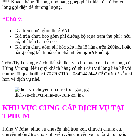
*** Khách hàng đi hàng nhỏ hàng ghép phát nhiều địa điểm vui
lòng gọi điện để thương lượng.
*Chú ý:
Giá trên chưa gồm thuế VAT
Giá trên chưa bao gồm phí đường bộ (qua trạm thu phí ) nếu
có, phí bến bãi nếu có
Giá trên chưa gồm phí bốc xếp nếu lô hàng trên 200kg, hoặc
hàng cồng kềnh mà cần phải nhiều người khiêng.
Trên đây là bảng giá chi tiết về dịch vụ cho thuê xe tải chở hàng của
Hùng Vương. Nếu quý khách hàng có nhu cầu vui lòng liên hệ với
chúng tôi qua hotline 0707707115 – 0845442442 để được tư vẫn kĩ
hơn về dịch vụ nhé.
dich-vu-chuyen-nha-tro-tron-goi.jpg
KHU VỰC CUNG CẤP DỊCH VỤ TẠI
TPHCM
Hùng Vương phục vụ chuyển nhà trọn gói, chuyển chung cư,
chuyển phòng trọ cho sinh viên ,vận chuyển văn phòng trọn gói,